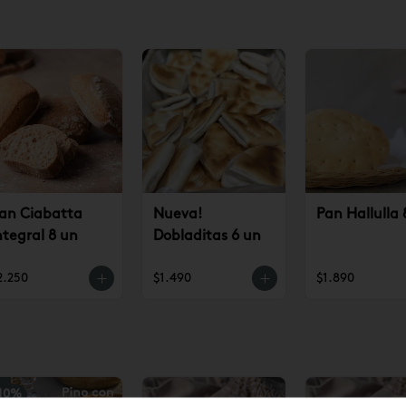
an Ciabatta
Nueva!
Pan Hallulla 
ntegral 8 un
Dobladitas 6 un
2.250
$1.490
$1.890
10
%