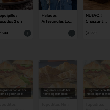
opaipillas
Helados
NUEVO!!
asadas 2 un
Artesanales Lo
Croissant
Saldes $6.990
Chocolate (u
2.300
$4.990
rogramar con 48 hrs.
Programar con 48 hrs.
Programar con 48 
asta agotar stock.
Hasta agotar stock.
Hasta agotar stoc
apaditos
Tapaditos Mini
Tapaditos