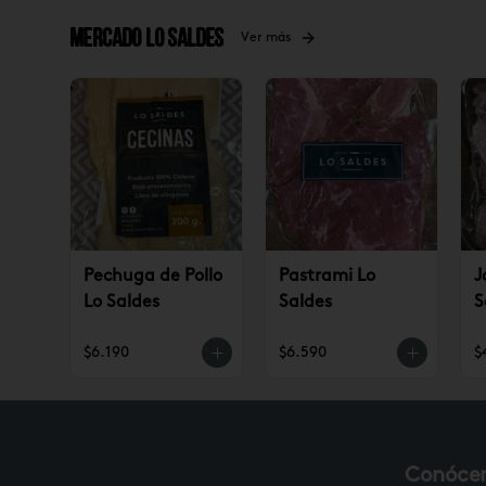
Mercado Lo Saldes
Ver más
Pechuga de Pollo
Pastrami Lo
J
Lo Saldes
Saldes
S
$6.190
$6.590
$
Conóce