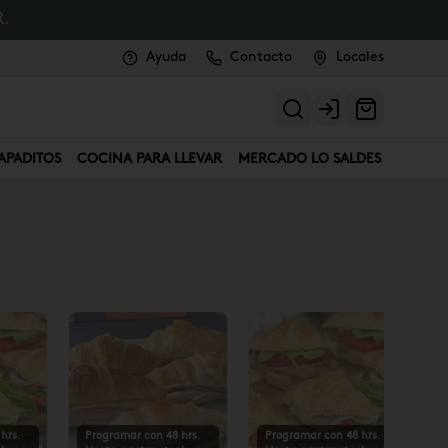
.
Ayuda
Contacto
Locales
Login
APADITOS
COCINA PARA LLEVAR
MERCADO LO SALDES
hrs.
Programar con 48 hrs.
Programar con 48 hrs.