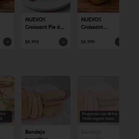
NUEVO!!
NUEVO!!
Croissant Pie de
Croissant
n)
Limón (un)
Pistacho (un)
$4.990
$4.990
$
hrs.
Programar con 48 hrs.
k.
Hasta agotar stock.
Bandeja
Bandeja