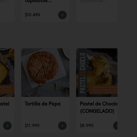
un
tapaditos
tapaditos
. con
tradicionales
tradicionales
$10.490
.990
surtidos 12 un
surtidos 12 un
(AP)
stel
Tortilla de Papa
Pastel de Choclo
(CONGELADO)
O)
$11.990
$8.990