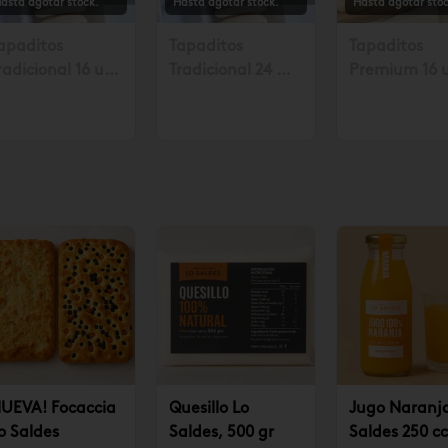
asta agotar stock.
Hasta agotar stock.
Hasta agotar stoc
apaditos
Tapaditos
Tapaditos
radicional 16 un.
Tradicional 24 un
Premium 16 
olicitar mín. con
Solicitar mín. con
Solicitar mín
8 hrs $17.990
48 hrs $26.990
48 horas $23
UEVA! Focaccia
Quesillo Lo
Jugo Naranj
o Saldes
Saldes, 500 gr
Saldes 250 cc