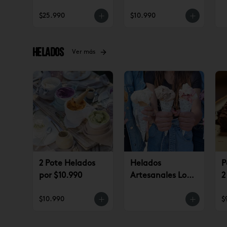
(jueves a
$25.990
$10.990
domingo)
Helados
Ver más
2 Pote Helados
Helados
P
por $10.990
Artesanales Lo
2
Saldes $6.990
$
$10.990
$