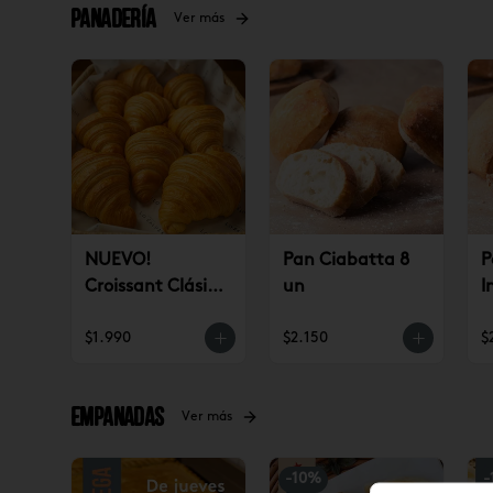
Panadería
Ver más
NUEVO!
Pan Ciabatta 8
P
Croissant Clásico
un
I
(un)
$1.990
$2.150
$
Empanadas
Ver más
-
10
%
-