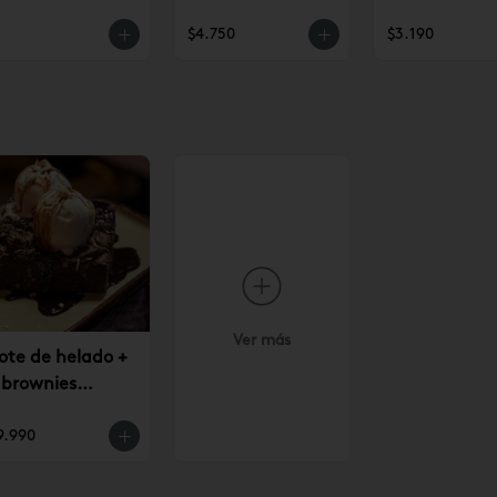
$4.750
$3.190
Ver más
ote de helado +
 brownies
9.990
9.990