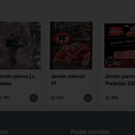
amón pierna Lo
Jamón colonial
Jamón piern
aldes
PF
Preferida 200
4.790
$2.990
$3.290
nos
Redes sociales