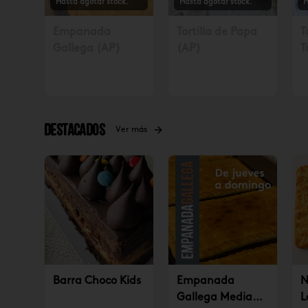
Hasta agotar stock.
Hasta agotar stock.
H
Empanada
Tortilla de Papa
T
Gallega (AP)
(AP)
T
S
4
Destacados
Ver más
Barra Choco Kids
Empanada
N
Gallega Mediana
L