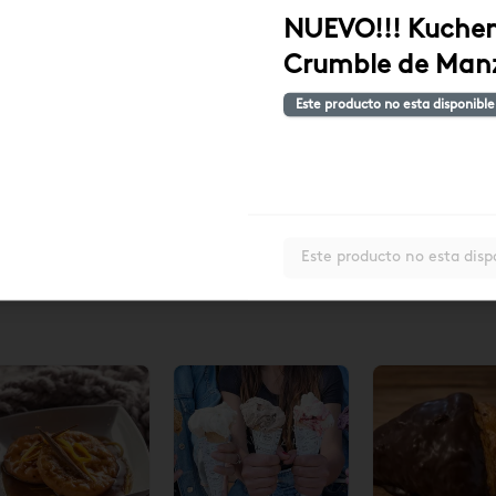
NUEVO!!! Kuche
Crumble de Man
Este producto no esta disponible
ox Empanadas
Empanada Pino
Empanada P
ino/Pino ají
con Ají
6u) $17.290
17.290
$19.140
$3.190
$3.190
Este producto no esta disp