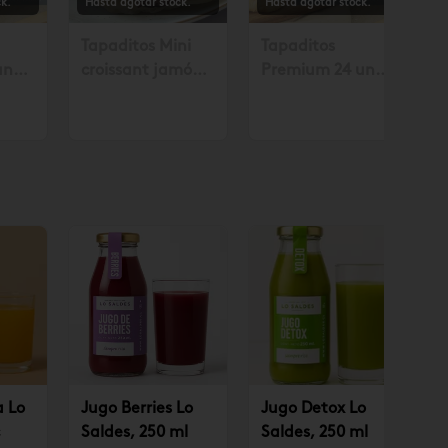
k.
Hasta agotar stock.
Hasta agotar stock.
Tapaditos Mini
Tapaditos
un
croissant jamón
Premium 24 un
. con
queso 10 un.
Solicitar mín. con
.990
Solicitar mín. con
48 horas $35.990
48 hrs. $10.490
a Lo
Jugo Berries Lo
Jugo Detox Lo
Saldes, 250 ml
Saldes, 250 ml