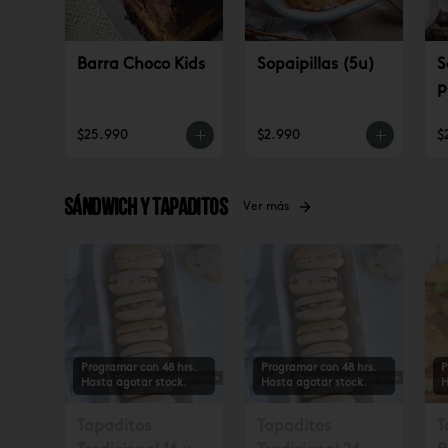
Barra Choco Kids
Sopaipillas (5u)
S
p
$25.990
$2.990
$
Sándwich y tapaditos
Ver más
Programar con 48 hrs.
Programar con 48 hrs.
P
Hasta agotar stock.
Hasta agotar stock.
H
Tapaditos
Tapaditos
T