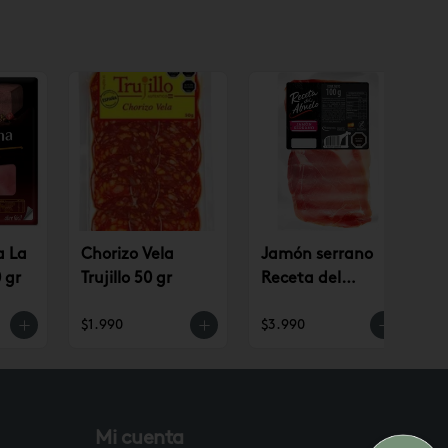
a La
Chorizo Vela
Jamón serrano
 gr
Trujillo 50 gr
Receta del
Abuelo
$1.990
$3.990
$
Mi cuenta