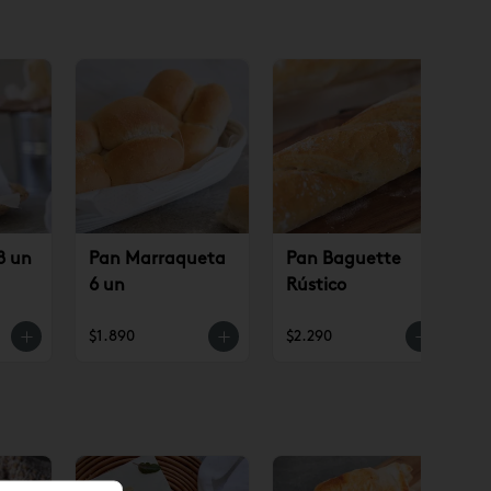
8 un
Pan Marraqueta
Pan Baguette
6 un
Rústico
$1.890
$2.290