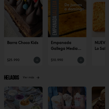
Barra Choco Kids
Empanada
NUEVA!
Gallega Mediana
Lo Sald
(jueves a
$25.990
$10.990
domingo)
Helados
Ver más