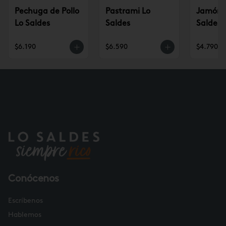
Pechuga de Pollo
Pastrami Lo
Jamón p
Lo Saldes
Saldes
Saldes
$6.190
$6.590
$4.790
Conócenos
Escríbenos
Hablemos