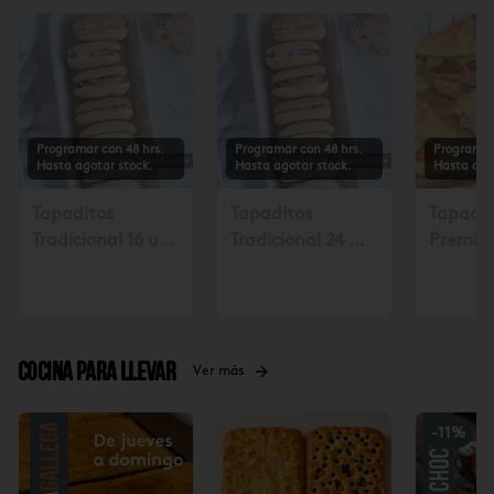
Programar con 48 hrs.
Programar con 48 hrs.
Programar
Hasta agotar stock.
Hasta agotar stock.
Hasta ago
Tapaditos
Tapaditos
Tapadit
Tradicional 16 un.
Tradicional 24 un
Premiu
Solicitar mín. con
Solicitar mín. con
Solicita
48 hrs $17.990
48 hrs $26.990
48 hora
Cocina para llevar
Ver más
-
11
%