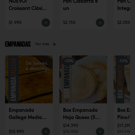
NUEVO!
Pan Ciabatta 8
Pan Ci
Croissant Clásico
un
Integra
(un)
$1.990
$2.150
$2.250
Empanadas
Ver más
-
10
%
-
10
%
Empanada
Box Empanada
Box Em
Gallega Mediana
Hoja Queso (5u)
Pino/Pi
(jueves a
$14.390
(6u) $1
$14.390
$17.290
$10.990
$15.950
$19.140
domingo)