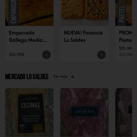
Empanada
NUEVA! Focaccia
PROMO 
Gallega Mediana
Lo Saldes
Pastel 
(jueves a
CONGE
$15.990
$10.990
$17.980
domingo)
(2u)
Mercado Lo Saldes
Ver más