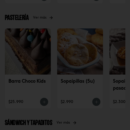
Pastelería
Ver más
Barra Choco Kids
Sopaipillas (5u)
Sopaipil
pasadas
$25.990
$2.990
$2.300
Sándwich y tapaditos
Ver más