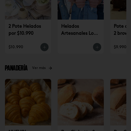
2 Pote Helados
Helados
Pote de
por $10.990
Artesanales Lo
2 brown
Saldes $6.990
$9.990
$10.990
$9.990
Panadería
Ver más