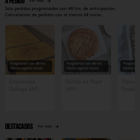
A Pedido
Ver más
Solo pedidos programados con 48 hrs. de anticipación.
Cancelación de pedidos con al menos 24 horas.
Programar con 48 hrs.
Programar con 48 hrs.
Programar
Hasta agotar stock.
Hasta agotar stock.
Hasta ago
Empanada
Tortilla de Papa
Tapadit
Gallega (AP)
(AP)
Tradicio
Solicita
48 hrs $
Destacados
Ver más