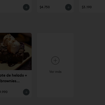
$4.750
$3.190
Ver más
ote de helado +
 brownies
9.990
9.990