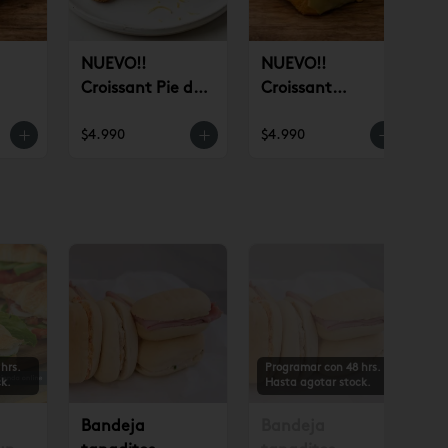
NUEVO!!
NUEVO!!
Croissant Pie de
Croissant
n)
Limón (un)
Pistacho (un)
$4.990
$4.990
$
hrs.
Programar con 48 hrs.
k.
Hasta agotar stock.
Bandeja
Bandeja