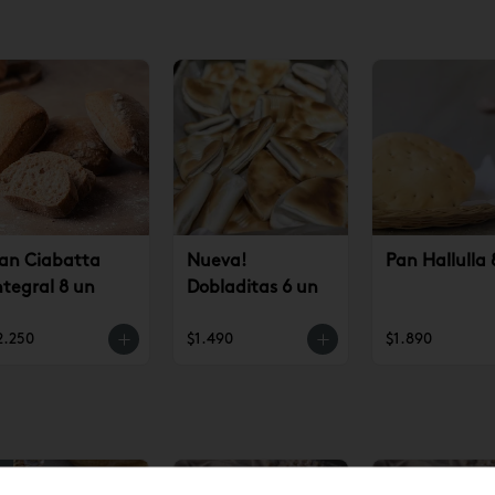
an Ciabatta
Nueva!
Pan Hallulla 
ntegral 8 un
Dobladitas 6 un
2.250
$1.490
$1.890
10
%