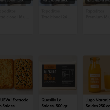
asta agotar stock.
Hasta agotar stock.
Hasta agotar stoc
apaditos
Tapaditos
Tapaditos
radicional 16 un.
Tradicional 24 un
Premium 16 
olicitar mín. con
Solicitar mín. con
Solicitar mín
8 hrs $17.990
48 hrs $26.990
48 horas $23
UEVA! Focaccia
Quesillo Lo
Jugo Naranj
o Saldes
Saldes, 500 gr
Saldes 250 cc