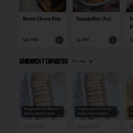
Barra Choco Kids
Sopaipillas (5u)
S
p
$25.990
$2.990
$
Sándwich y tapaditos
Ver más
Programar con 48 hrs.
Programar con 48 hrs.
P
Hasta agotar stock.
Hasta agotar stock.
H
Tapaditos
Tapaditos
T