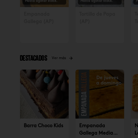
Hasta agotar stock.
Hasta agotar stock.
H
Empanada
Tortilla de Papa
T
Gallega (AP)
(AP)
T
S
4
Destacados
Ver más
Barra Choco Kids
Empanada
N
Gallega Mediana
L