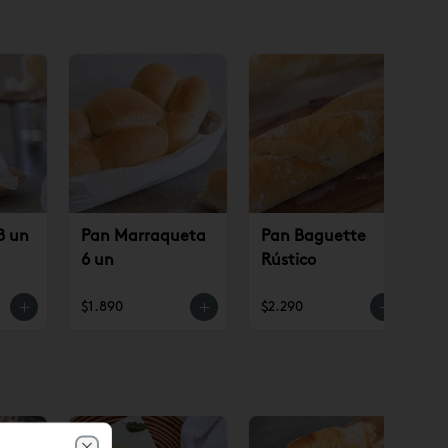
8 un
Pan Marraqueta
Pan Baguette
6 un
Rústico
$1.890
$2.290