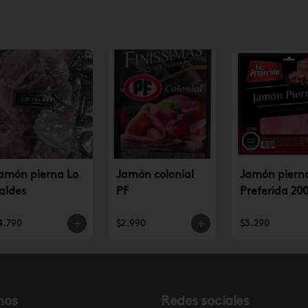
amón pierna Lo
Jamón colonial
Jamón piern
aldes
PF
Preferida 200
4.790
$2.990
$3.290
nos
Redes sociales