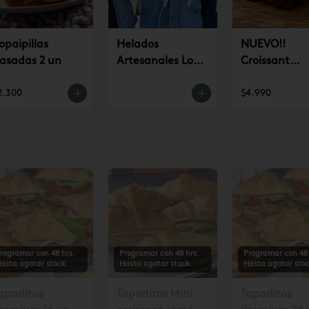
opaipillas
Helados
NUEVO!!
asadas 2 un
Artesanales Lo
Croissant
Saldes $6.990
Chocolate (u
2.300
$4.990
rogramar con 48 hrs.
Programar con 48 hrs.
Programar con 48 
asta agotar stock.
Hasta agotar stock.
Hasta agotar stoc
apaditos
Tapaditos Mini
Tapaditos