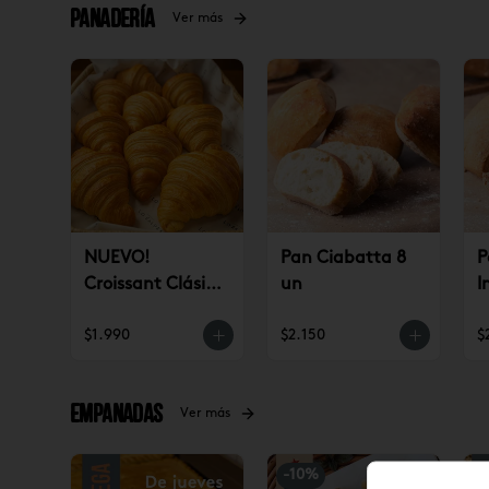
Panadería
Ver más
NUEVO!
Pan Ciabatta 8
P
Croissant Clásico
un
I
(un)
$1.990
$2.150
$
Empanadas
Ver más
-
10
%
-