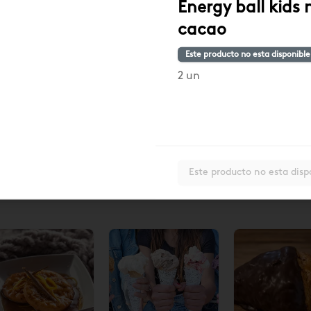
Energy ball kids 
cacao
Este producto no esta disponible
2 un
ox Empanadas
Empanada Pino
Empanada P
ino/Pino ají
con Ají
6u) $17.290
17.290
$19.140
$3.190
$3.190
Este producto no esta disp