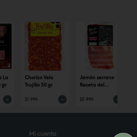
a La
Chorizo Vela
Jamón serrano
 gr
Trujillo 50 gr
Receta del
Abuelo
$1.990
$3.990
$
Mi cuenta