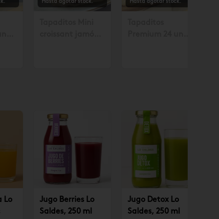
k.
Hasta agotar stock.
Hasta agotar stock.
Tapaditos Mini
Tapaditos
un
croissant jamón
Premium 24 un
. con
queso 10 un.
Solicitar mín. con
.990
Solicitar mín. con
48 horas $35.990
48 hrs. $10.490
a Lo
Jugo Berries Lo
Jugo Detox Lo
Saldes, 250 ml
Saldes, 250 ml