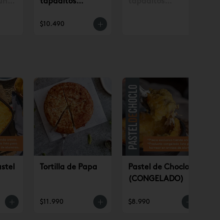
un
tapaditos
tapaditos
. con
tradicionales
tradicionales
$10.490
.990
surtidos 12 un
surtidos 12 un
(AP)
stel
Tortilla de Papa
Pastel de Choclo
(CONGELADO)
O)
$11.990
$8.990