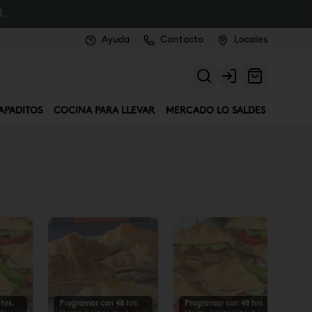
.
Ayuda
Contacto
Locales
Login
APADITOS
COCINA PARA LLEVAR
MERCADO LO SALDES
hrs.
Programar con 48 hrs.
Programar con 48 hrs.