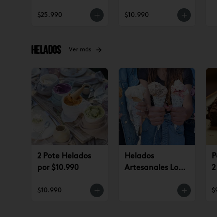
(jueves a
$25.990
$10.990
domingo)
Helados
Ver más
2 Pote Helados
Helados
P
por $10.990
Artesanales Lo
2
Saldes $6.990
$
$10.990
$