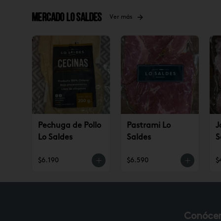
Mercado Lo Saldes
Ver más
Pechuga de Pollo
Pastrami Lo
J
Lo Saldes
Saldes
S
$6.190
$6.590
$
Conóce