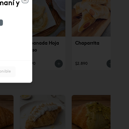
maní y
Close
ino
Empanada Hoja
Chaparrita
Queso
$3.190
$2.890
onible