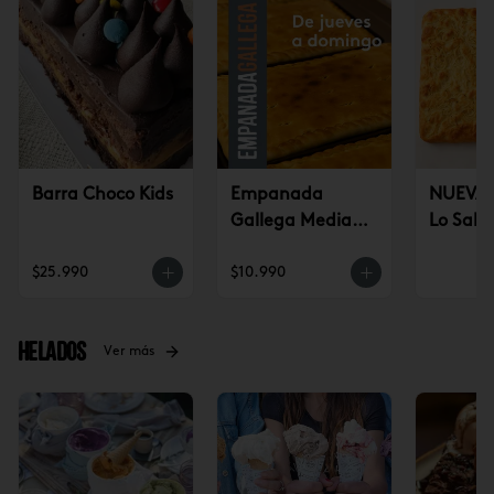
Barra Choco Kids
Empanada
NUEVA!
Gallega Mediana
Lo Sald
(jueves a
$25.990
$10.990
domingo)
Helados
Ver más