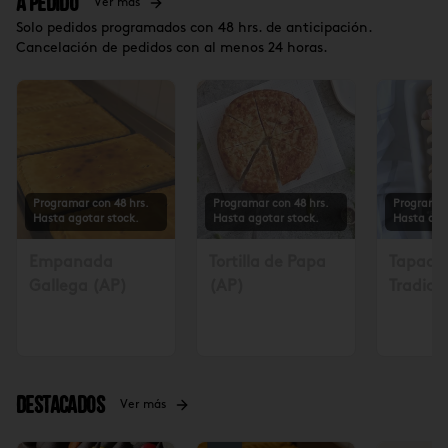
A Pedido
Ver más
Solo pedidos programados con 48 hrs. de anticipación.
Cancelación de pedidos con al menos 24 horas.
Programar con 48 hrs.
Programar con 48 hrs.
Programar
Hasta agotar stock.
Hasta agotar stock.
Hasta ago
Empanada
Tortilla de Papa
Tapadit
Gallega (AP)
(AP)
Tradicio
Solicita
48 hrs $
Destacados
Ver más