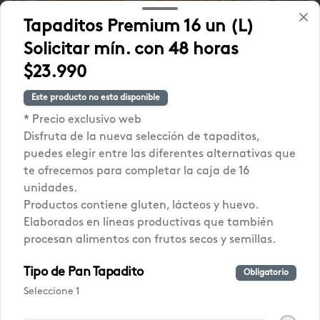
Tapaditos Premium 16 un (L)
Solicitar mín. con 48 horas
$23.990
Empanada
NUEVA! Focaccia
PROMO 
Gallega Mediana
Lo Saldes
Pastel 
Este producto no esta disponible
(jueves a
CONGE
$15.990
* Precio exclusivo web
$10.990
$17.980
domingo)
(2u)
Disfruta de la nueva selección de tapaditos,
puedes elegir entre las diferentes alternativas que
te ofrecemos para completar la caja de 16
Mercado Lo Saldes
Ver más
unidades.
Productos contiene gluten, lácteos y huevo.
Elaborados en líneas productivas que también
procesan alimentos con frutos secos y semillas.
Tipo de Pan Tapadito
Obligatorio
Seleccione 1