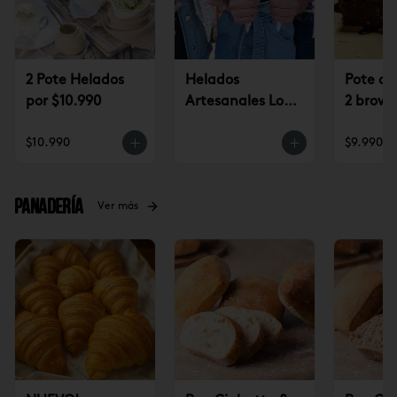
2 Pote Helados
Helados
Pote de
por $10.990
Artesanales Lo
2 brown
Saldes $6.990
$9.990
$10.990
$9.990
Panadería
Ver más