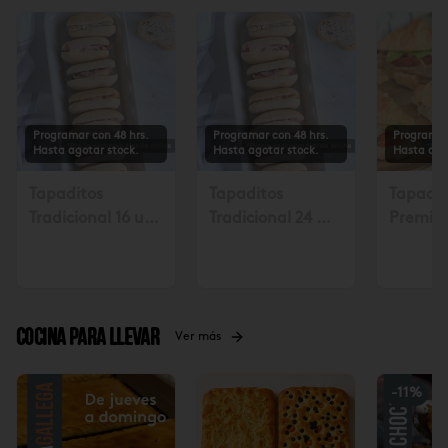
Programar con 48 hrs.
Programar con 48 hrs.
Programar
Hasta agotar stock.
Hasta agotar stock.
Hasta ago
Tapaditos
Tapaditos
Tapadit
Tradicional 16 un.
Tradicional 24 un
Premiu
Solicitar mín. con
Solicitar mín. con
Solicita
48 hrs $17.990
48 hrs $26.990
48 hora
Cocina para llevar
Ver más
-
11
%