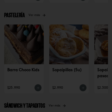
Pastelería
Ver más
Barra Choco Kids
Sopaipillas (5u)
Sopaipil
pasadas
$25.990
$2.990
$2.300
Sándwich y tapaditos
Ver más