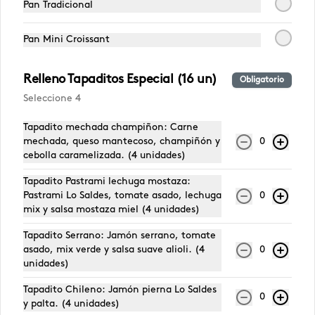
Pan Tradicional
Pechuga de Pollo
Pastrami Lo
Jamón p
Lo Saldes
Saldes
Saldes
Pan Mini Croissant
$6.190
$6.590
$4.790
Relleno Tapaditos Especial (16 un)
Obligatorio
Seleccione 4
Tapadito mechada champiñon: Carne
mechada, queso mantecoso, champiñón y
0
cebolla caramelizada. (4 unidades)
Tapadito Pastrami lechuga mostaza:
Pastrami Lo Saldes, tomate asado, lechuga
0
mix y salsa mostaza miel (4 unidades)
Tapadito Serrano: Jamón serrano, tomate
Conócenos
asado, mix verde y salsa suave alioli. (4
0
unidades)
Escríbenos
Tapadito Chileno: Jamón pierna Lo Saldes
0
Hablemos
y palta. (4 unidades)