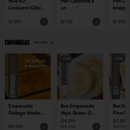
NUEVO!
Pan Ciabatta 8
Pan Ci
Croissant Clásico
un
Integra
(un)
$1.990
$2.150
$2.250
Empanadas
Ver más
-
10
%
-
10
%
Empanada
Box Empanada
Box Em
Gallega Mediana
Hoja Queso (5u)
Pino/Pi
(jueves a
$14.390
(6u) $1
$14.390
$17.290
$10.990
$15.950
$19.140
domingo)