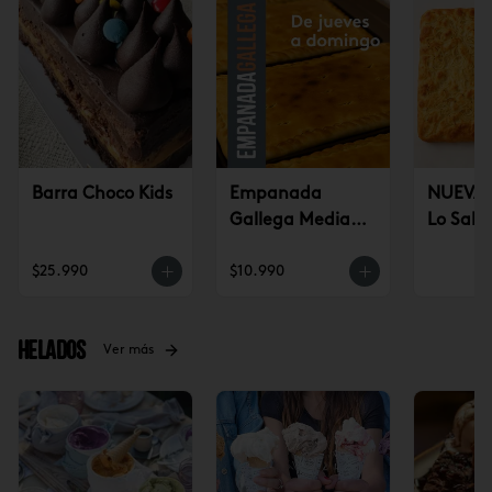
Barra Choco Kids
Empanada
NUEVA!
Gallega Mediana
Lo Sald
(jueves a
$25.990
$10.990
domingo)
Helados
Ver más