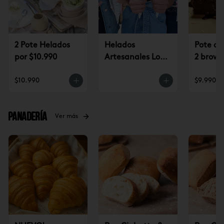
2 Pote Helados
Helados
Pote de
por $10.990
Artesanales Lo
2 brown
Saldes $6.990
$9.990
$10.990
$9.990
Panadería
Ver más