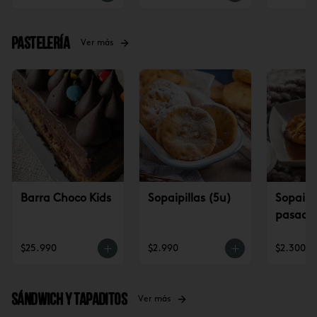
Pastelería
Ver más
Barra Choco Kids
Sopaipillas (5u)
Sopaipil
pasadas
$25.990
$2.990
$2.300
Sándwich y tapaditos
Ver más