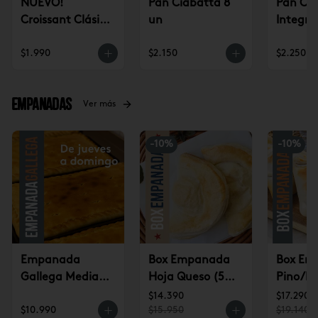
NUEVO!
Pan Ciabatta 8
Pan Ci
Croissant Clásico
un
Integra
(un)
$1.990
$2.150
$2.250
Empanadas
Ver más
-
10
%
-
10
%
Empanada
Box Empanada
Box Em
Gallega Mediana
Hoja Queso (5u)
Pino/Pi
(jueves a
$14.390
(6u) $1
$14.390
$17.290
$10.990
$15.950
$19.140
domingo)