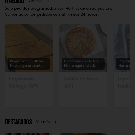
A Pedido
Ver más
Solo pedidos programados con 48 hrs. de anticipación.
Cancelación de pedidos con al menos 24 horas.
Programar con 48 hrs.
Programar con 48 hrs.
Programar
Hasta agotar stock.
Hasta agotar stock.
Hasta ago
Empanada
Tortilla de Papa
Tapadit
Gallega (AP)
(AP)
Tradicio
Solicita
48 hrs $
Destacados
Ver más