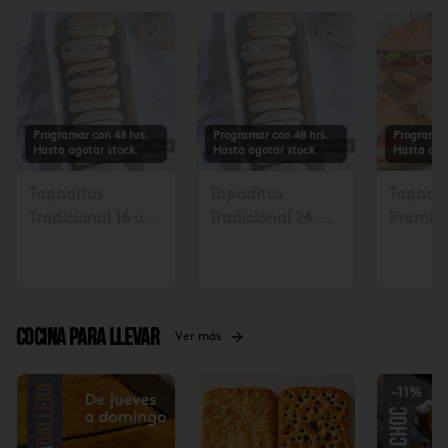
Programar con 48 hrs.
Programar con 48 hrs.
Programar
Hasta agotar stock.
Hasta agotar stock.
Hasta ago
Tapaditos
Tapaditos
Tapadit
Tradicional 16 un.
Tradicional 24 un
Premiu
Solicitar mín. con
Solicitar mín. con
Solicita
48 hrs $17.990
48 hrs $26.990
48 hora
Cocina para llevar
Ver más
-
11
%