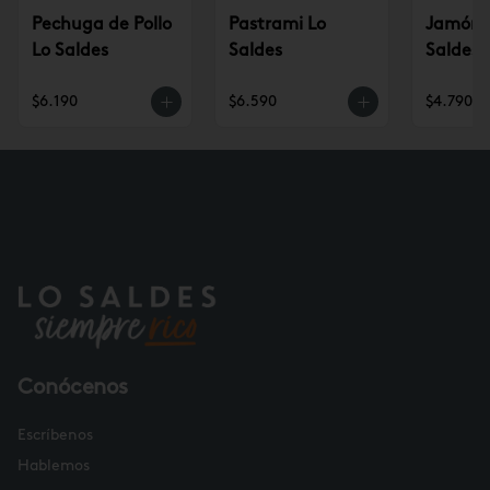
Pechuga de Pollo
Pastrami Lo
Jamón p
Lo Saldes
Saldes
Saldes
$6.190
$6.590
$4.790
Conócenos
Escríbenos
Hablemos