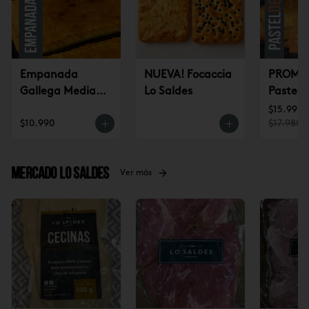
Empanada
NUEVA! Focaccia
PROMO 
Gallega Mediana
Lo Saldes
Pastel 
(jueves a
CONGE
$15.990
$10.990
$17.980
domingo)
(2u)
Mercado Lo Saldes
Ver más