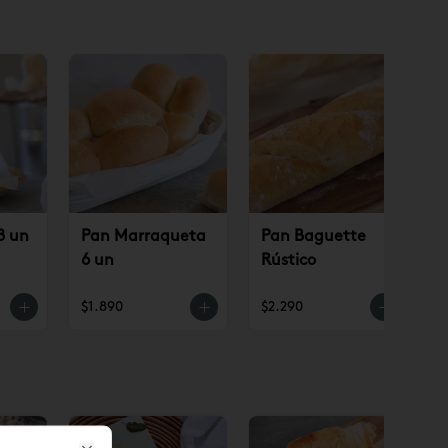
8 un
Pan Marraqueta
Pan Baguette
6 un
Rústico
$1.890
$2.290