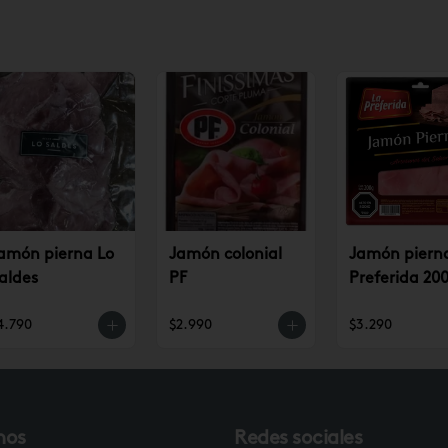
amón pierna Lo
Jamón colonial
Jamón piern
aldes
PF
Preferida 200
4.790
$2.990
$3.290
nos
Redes sociales