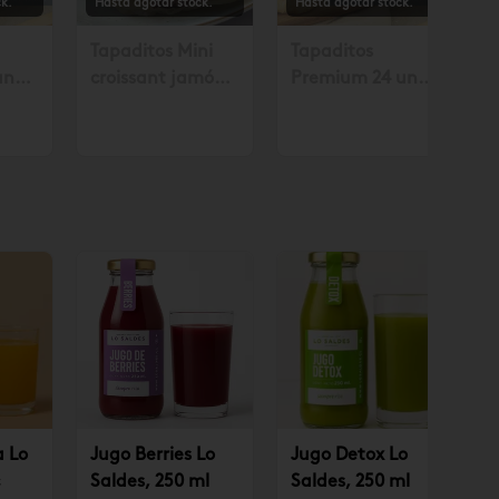
k.
Hasta agotar stock.
Hasta agotar stock.
Tapaditos Mini
Tapaditos
un
croissant jamón
Premium 24 un
. con
queso 10 un.
Solicitar mín. con
.990
Solicitar mín. con
48 horas $35.990
48 hrs. $10.490
a Lo
Jugo Berries Lo
Jugo Detox Lo
Saldes, 250 ml
Saldes, 250 ml