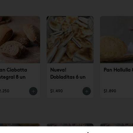
an Ciabatta
Nueva!
Pan Hallulla 
ntegral 8 un
Dobladitas 6 un
2.250
$1.490
$1.890
10
%