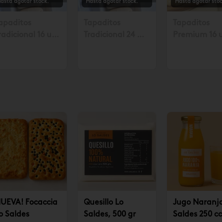
asta agotar stock.
Hasta agotar stock.
Hasta agotar stoc
apaditos
Tapaditos
Tapaditos
radicional 16 un.
Tradicional 24 un
Premium 16 
olicitar mín. con
Solicitar mín. con
Solicitar mín
8 hrs $17.990
48 hrs $26.990
48 horas $23
UEVA! Focaccia
Quesillo Lo
Jugo Naranj
o Saldes
Saldes, 500 gr
Saldes 250 cc