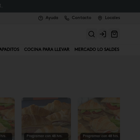
.
Ayuda
Contacto
Locales
Login
APADITOS
COCINA PARA LLEVAR
MERCADO LO SALDES
hrs.
Programar con 48 hrs.
Programar con 48 hrs.