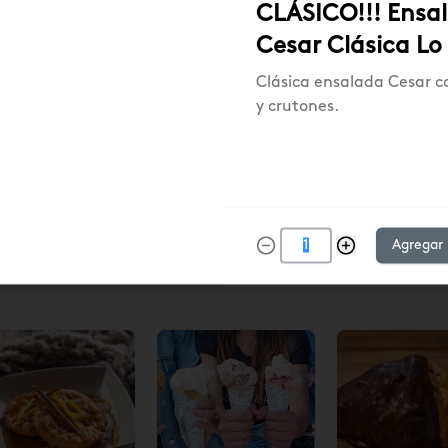
CLÁSICO!!! Ensa
Cesar Clásica Lo
Clásica ensalada Cesar c
y crutones.
ox Empanadas
Empanada Pino
Empanada P
ino/Pino ají
con Ají
6u) $17.290
17.290
$19.140
$3.190
$3.190
Agregar