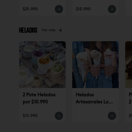
(jueves a
$25.990
$10.990
domingo)
Helados
Ver más
2 Pote Helados
Helados
P
por $10.990
Artesanales Lo
2
Saldes $6.990
$
$10.990
$