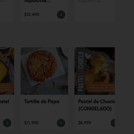
un
tapaditos
tapaditos
. con
tradicionales
tradicionales
$10.490
.990
surtidos 12 un
surtidos 12 un
(AP)
stel
Tortilla de Papa
Pastel de Choclo
(CONGELADO)
O)
$11.990
$8.990