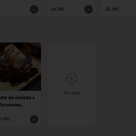
$4.750
$3.190
Ver más
ote de helado +
 brownies
9.990
9.990