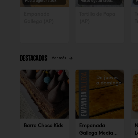
Hasta agotar stock.
Hasta agotar stock.
H
Empanada
Tortilla de Papa
T
Gallega (AP)
(AP)
T
S
4
Destacados
Ver más
Barra Choco Kids
Empanada
N
Gallega Mediana
L