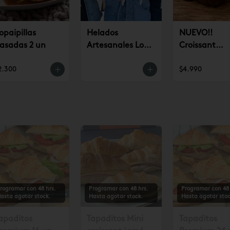
opaipillas
Helados
NUEVO!!
asadas 2 un
Artesanales Lo
Croissant
Saldes $6.990
Chocolate (u
2.300
$4.990
rogramar con 48 hrs.
Programar con 48 hrs.
Programar con 48 
asta agotar stock.
Hasta agotar stock.
Hasta agotar stoc
apaditos
Tapaditos Mini
Tapaditos