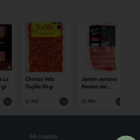
a La
Chorizo Vela
Jamón serrano
 gr
Trujillo 50 gr
Receta del
Abuelo
$1.990
$3.990
$
Mi cuenta