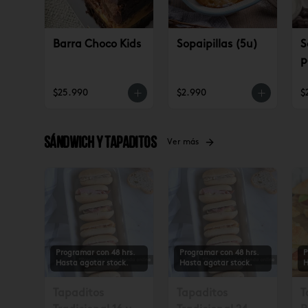
Barra Choco Kids
Sopaipillas (5u)
S
p
$25.990
$2.990
$
Sándwich y tapaditos
Ver más
Programar con 48 hrs.
Programar con 48 hrs.
P
Hasta agotar stock.
Hasta agotar stock.
H
Tapaditos
Tapaditos
T