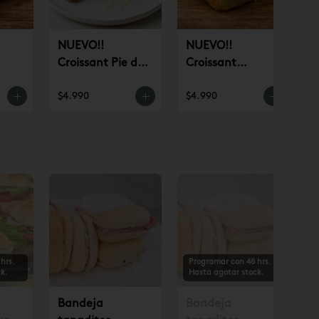
NUEVO!!
NUEVO!!
Croissant Pie de
Croissant
n)
Limón (un)
Pistacho (un)
$4.990
$4.990
$
hrs.
Programar con 48 hrs.
k.
Hasta agotar stock.
Bandeja
Bandeja