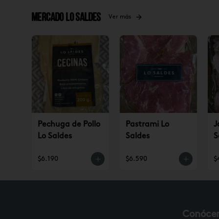
Mercado Lo Saldes
Ver más
Pechuga de Pollo
Pastrami Lo
J
Lo Saldes
Saldes
S
$6.190
$6.590
$
Conóce