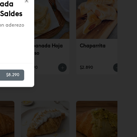
lada
Close
 Saldes
on aderezo
ino
Empanada Hoja
Chaparrita
Queso
$3.190
$2.890
$8.290