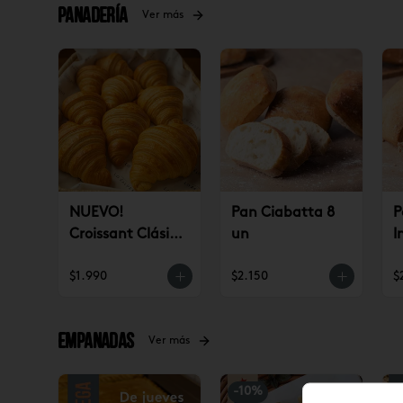
Panadería
Ver más
NUEVO!
Pan Ciabatta 8
P
Croissant Clásico
un
I
(un)
$1.990
$2.150
$
Empanadas
Ver más
-
10
%
-