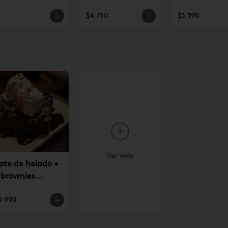
$4.750
$3.190
Ver más
ote de helado +
 brownies
9.990
9.990