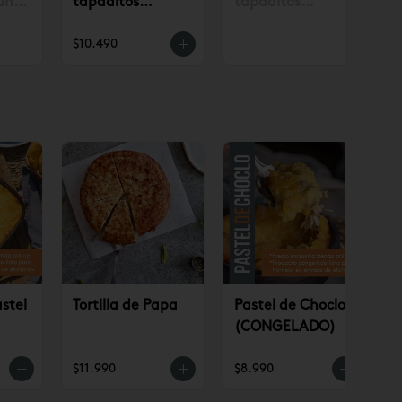
un
tapaditos
tapaditos
. con
tradicionales
tradicionales
$10.490
.990
surtidos 12 un
surtidos 12 un
(AP)
stel
Tortilla de Papa
Pastel de Choclo
(CONGELADO)
O)
$11.990
$8.990