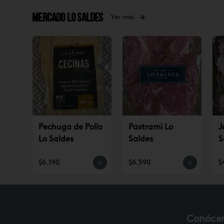
Mercado Lo Saldes
Ver más
Pechuga de Pollo
Pastrami Lo
J
Lo Saldes
Saldes
S
$6.190
$6.590
$
Conóce