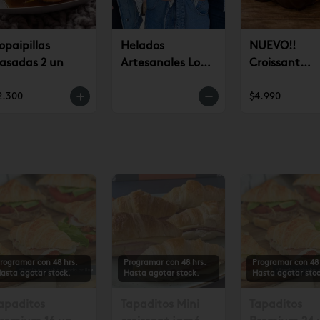
opaipillas
Helados
NUEVO!!
asadas 2 un
Artesanales Lo
Croissant
Saldes $6.990
Chocolate (u
2.300
$4.990
rogramar con 48 hrs.
Programar con 48 hrs.
Programar con 48 
asta agotar stock.
Hasta agotar stock.
Hasta agotar stoc
apaditos
Tapaditos Mini
Tapaditos