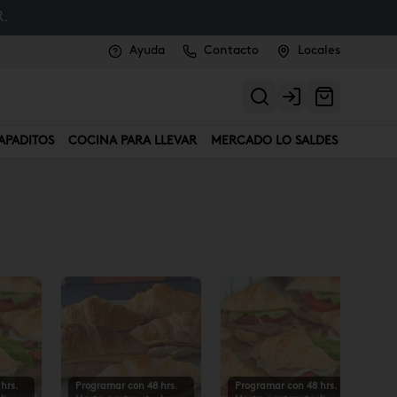
.
Ayuda
Contacto
Locales
Login
APADITOS
COCINA PARA LLEVAR
MERCADO LO SALDES
hrs.
Programar con 48 hrs.
Programar con 48 hrs.