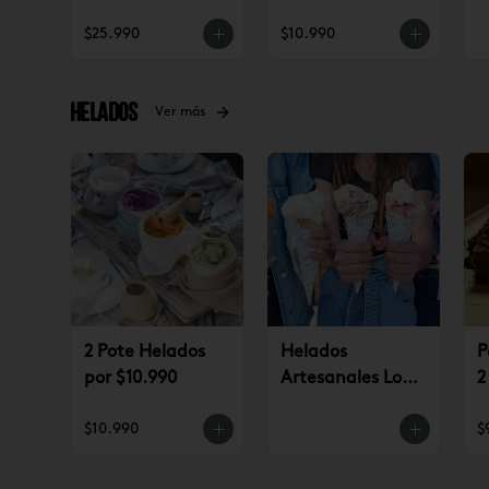
(jueves a
$25.990
$10.990
domingo)
Helados
Ver más
2 Pote Helados
Helados
P
por $10.990
Artesanales Lo
2
Saldes $6.990
$
$10.990
$