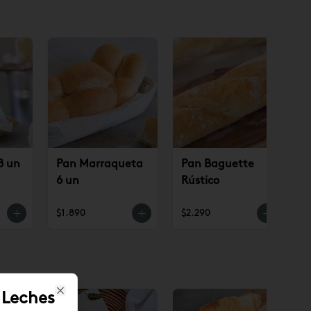
8 un
Pan Marraqueta
Pan Baguette
6 un
Rústico
$1.890
$2.290
 Leches
Close