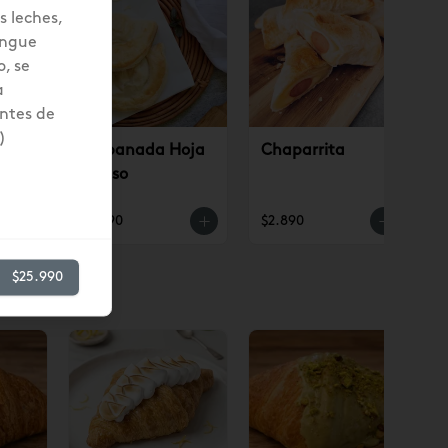
s leches,
engue
, se
a
ntes de
)
ino
Empanada Hoja
Chaparrita
Queso
$3.190
$2.890
$25.990