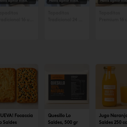
asta agotar stock.
Hasta agotar stock.
Hasta agotar stoc
apaditos
Tapaditos
Tapaditos
radicional 16 un.
Tradicional 24 un
Premium 16 
olicitar mín. con
Solicitar mín. con
Solicitar mín
8 hrs $17.990
48 hrs $26.990
48 horas $23
UEVA! Focaccia
Quesillo Lo
Jugo Naranj
o Saldes
Saldes, 500 gr
Saldes 250 cc