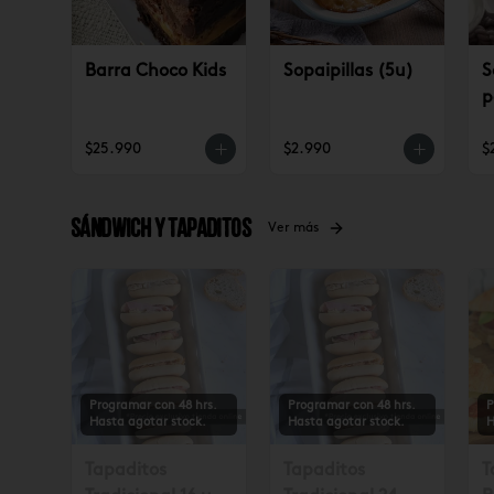
Barra Choco Kids
Sopaipillas (5u)
S
p
$25.990
$2.990
$
Sándwich y tapaditos
Ver más
Programar con 48 hrs.
Programar con 48 hrs.
P
Hasta agotar stock.
Hasta agotar stock.
H
Tapaditos
Tapaditos
T