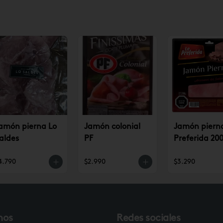
amón pierna Lo
Jamón colonial
Jamón piern
aldes
PF
Preferida 200
4.790
$2.990
$3.290
nos
Redes sociales