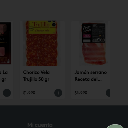
a La
Chorizo Vela
Jamón serrano
 gr
Trujillo 50 gr
Receta del
Abuelo
$1.990
$3.990
$
Mi cuenta