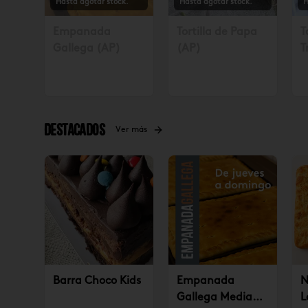
Hasta agotar stock.
Hasta agotar stock.
H
Empanada
Tortilla de Papa
T
Gallega (AP)
(AP)
T
S
4
Destacados
Ver más
Barra Choco Kids
Empanada
N
Gallega Mediana
L