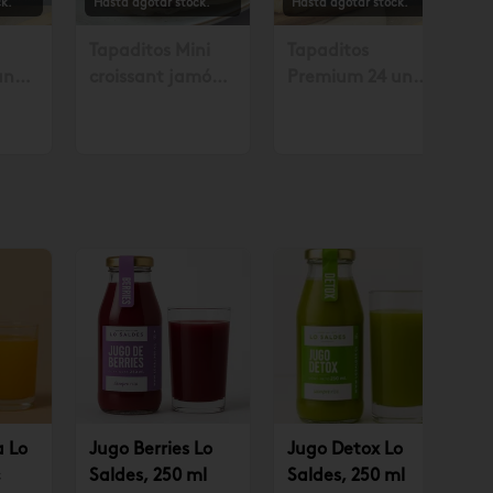
k.
Hasta agotar stock.
Hasta agotar stock.
Tapaditos Mini
Tapaditos
un
croissant jamón
Premium 24 un
. con
queso 10 un.
Solicitar mín. con
.990
Solicitar mín. con
48 horas $35.990
48 hrs. $10.490
a Lo
Jugo Berries Lo
Jugo Detox Lo
Saldes, 250 ml
Saldes, 250 ml