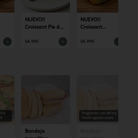
NUEVO!!
NUEVO!!
Croissant Pie de
Croissant
n)
Limón (un)
Pistacho (un)
$4.990
$4.990
$
hrs.
Programar con 48 hrs.
k.
Hasta agotar stock.
Bandeja
Bandeja