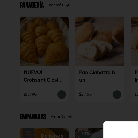
Panadería
Ver más
NUEVO!
Pan Ciabatta 8
P
Croissant Clásico
un
I
(un)
$1.990
$2.150
$
Empanadas
Ver más
-
10
%
-