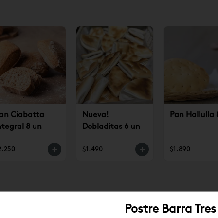
an Ciabatta
Nueva!
Pan Hallulla 
ntegral 8 un
Dobladitas 6 un
2.250
$1.490
$1.890
Postre Barra Tres
10
%