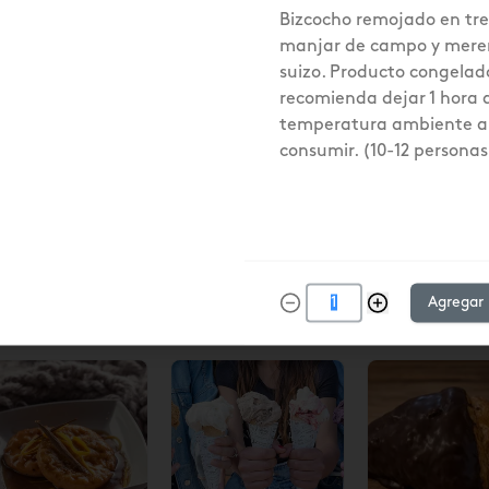
Bizcocho remojado en tre
manjar de campo y mer
suizo. Producto congelado
recomienda dejar 1 hora 
temperatura ambiente a
consumir. (10-12 personas
ox Empanadas
Empanada Pino
Empanada P
ino/Pino ají
con Ají
6u) $17.290
17.290
$19.140
$3.190
$3.190
Agregar