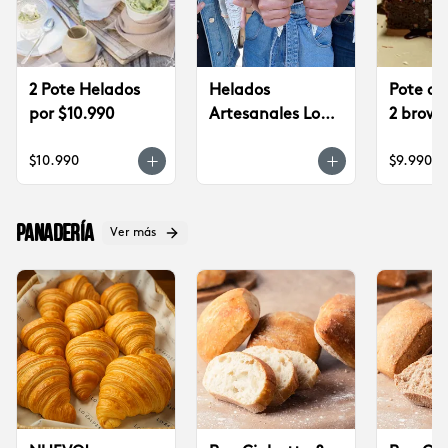
2 Pote Helados
Helados
Pote de
por $10.990
Artesanales Lo
2 brown
Saldes $6.990
$9.990
$10.990
$9.990
Panadería
Ver más