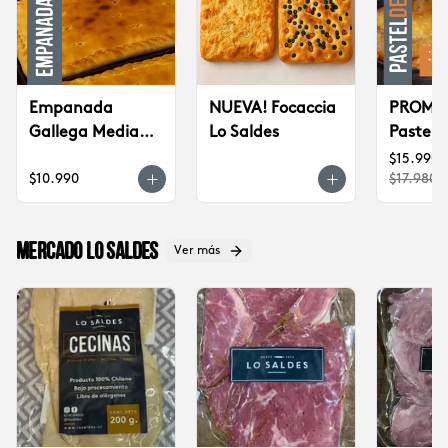
Empanada
NUEVA! Focaccia
PROMO 
Gallega Mediana
Lo Saldes
Pastel 
(jueves a
CONGE
$15.990
$10.990
$17.980
domingo)
(2u)
Mercado Lo Saldes
Ver más