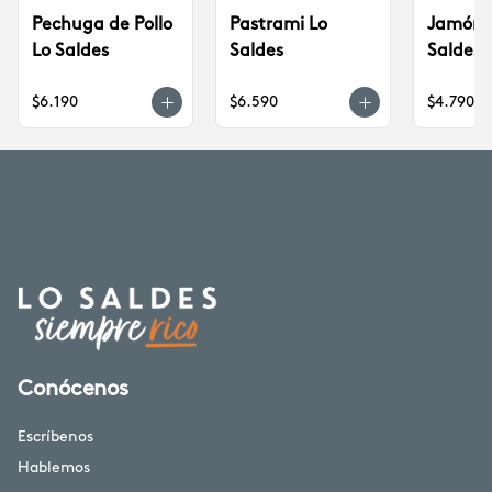
Pechuga de Pollo
Pastrami Lo
Jamón p
Lo Saldes
Saldes
Saldes
$6.190
$6.590
$4.790
Conócenos
Escríbenos
Hablemos