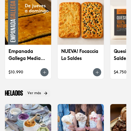
Empanada
NUEVA! Focaccia
Quesillo
Gallega Mediana
Lo Saldes
Saldes,
(jueves a
$10.990
$4.750
domingo)
Helados
Ver más