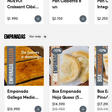
NUEVO!
Pan Ciabatta 8
Pan Ci
Croissant Clásico
un
Integra
(un)
$1.990
$2.150
$2.250
Empanadas
Ver más
-
10
%
-
10
%
Empanada
Box Empanada
Box Em
Gallega Mediana
Hoja Queso (5u)
Pino/Pi
(jueves a
$14.390
(6u) $1
$14.390
$17.290
$10.990
$15.950
$19.140
domingo)