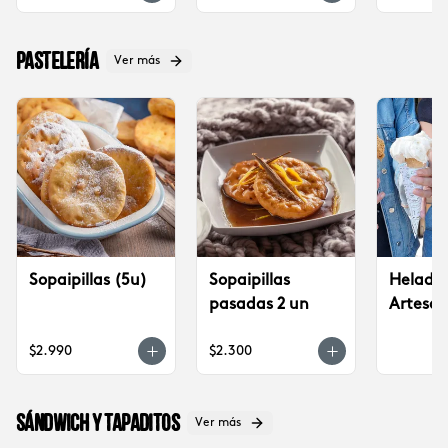
Pastelería
Ver más
Sopaipillas (5u)
Sopaipillas
Helado
pasadas 2 un
Artesan
Saldes 
$2.990
$2.300
Sándwich y tapaditos
Ver más