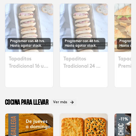
Programar con 48 hrs.
Programar con 48 hrs.
Programar
Hasta agotar stock.
Hasta agotar stock.
Hasta ago
Tapaditos
Tapaditos
Tapadit
Tradicional 16 un.
Tradicional 24 un
Premiu
Solicitar mín. con
Solicitar mín. con
Solicita
48 hrs $17.990
48 hrs $26.990
48 hora
Cocina para llevar
Ver más
-
11
%