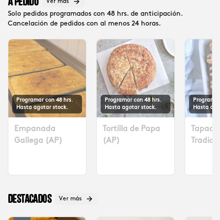
A Pedido
Ver más
Solo pedidos programados con 48 hrs. de anticipación.
Cancelación de pedidos con al menos 24 horas.
Programar con 48 hrs.
Programar con 48 hrs.
Programar
Hasta agotar stock.
Hasta agotar stock.
Hasta ago
Empanada
Tortilla de Papa
Tapadit
Gallega (AP)
(AP)
Tradicio
Solicita
48 hrs $
Destacados
Ver más