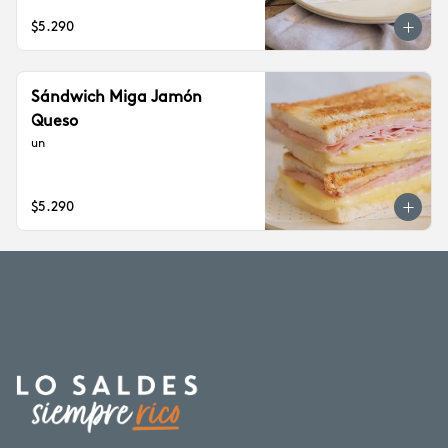
$5.290
Sándwich Miga Jamón
Queso
un
$5.290