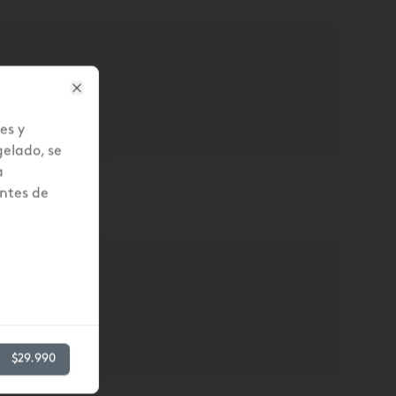
Close
es y
elado, se
a
ntes de
$29.990