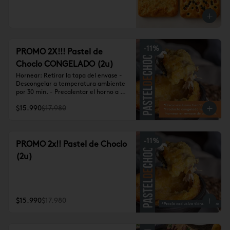
-
11
%
PROMO 2X!!! Pastel de
Choclo CONGELADO (2u)
Hornear: Retirar la tapa del envase - 
Descongelar a temperatura ambiente 
por 30 min. - Precalentar el horno a 
180° - Hornear por 30-40 min. Nunca 
$15.990
$17.980
descuidar el horno.
-
11
%
PROMO 2x!! Pastel de Choclo
(2u)
$15.990
$17.980