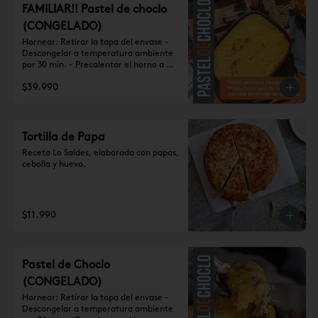
FAMILIAR!! Pastel de choclo
(CONGELADO)
Hornear: Retirar la tapa del envase - 
Descongelar a temperatura ambiente 
por 30 min. - Precalentar el horno a 
180° - Hornear por 30-40 min. Nunca 
$39.990
descuidar el horno.

Para 6 porciones aprox.
Tortilla de Papa
Receta Lo Saldes, elaborada con papas, 
cebolla y huevo.
$11.990
Pastel de Choclo
(CONGELADO)
Hornear: Retirar la tapa del envase - 
Descongelar a temperatura ambiente 