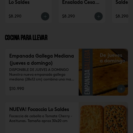
Lo Saldes
Ensalada Cesar
Saldes
Clásica Lo Saldes
$8.290
$8.290
$8.290
Cocina para llevar
Empanada Gallega Mediana
(jueves a domingo)
DISPONIBLE DE JUEVES A DOMINGO

Nuestra nueva empanada gallega 
mediana (28x12 cm) combina una masa 
de horno ligeramente dorada con un 
$10.990
sabroso relleno de pollo, cerdo y 
longaniza, cocinados con un sofrito de 
cebolla y pimentón al más puro estilo 
gallego. Un clásico lleno de sabor, 
perfecto para compartir o disfrutar en 
NUEVA! Focaccia Lo Saldes
cualquier momento.
Focaccia de cebolla o Tomate Cherry - 
Aceitunas. Tamaño aprox 30x20 cm