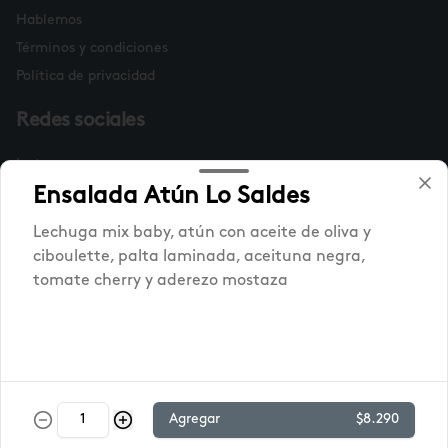
Hablemos
Términos y condiciones
Política de privacidad
Redes sociales
Instagram
Facebook
Ensalada Atún Lo Saldes
Lechuga mix baby, atún con aceite de oliva y
Mi cuenta
ciboulette, palta laminada, aceituna negra,
tomate cherry y aderezo mostaza
Pedir
Iniciar sesión
Powered by
Agregar
$8.290