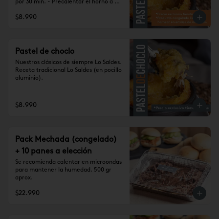
por 30 min. - Precalentar el horno a 
180° - Hornear por 30-40 min. Nunca 
$8.990
descuidar el horno.
Pastel de choclo
Nuestros clásicos de siempre Lo Saldes. 
Receta tradicional Lo Saldes (en pocillo 
aluminio).
$8.990
Pack Mechada (congelado)
+ 10 panes a elección
Se recomienda calentar en microondas 
para mantener la humedad. 500 gr 
aprox.
$22.990