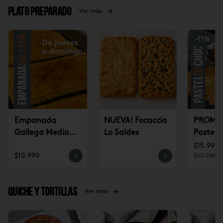
Plato Preparado
Ver más
-
11
%
Empanada
NUEVA! Focaccia
PROMO 
Gallega Mediana
Lo Saldes
Pastel 
(jueves a
CONGE
$15.990
$10.990
$17.980
domingo)
(2u)
Quiche y tortillas
Ver más