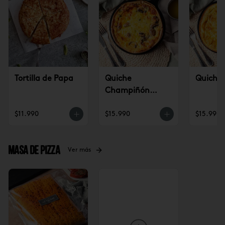
Tortilla de Papa
Quiche
Quiche 
Champiñón
puerro
$11.990
$15.990
$15.990
Masa de pizza
Ver más