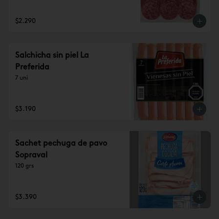
$2.290
Salchicha sin piel La
Preferida
7 uni
$3.190
Sachet pechuga de pavo
Sopraval
120 grs
$3.390