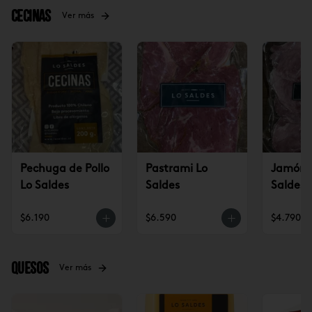
Cecinas
Ver más
Pechuga de Pollo
Pastrami Lo
Jamón p
Lo Saldes
Saldes
Saldes
$6.190
$6.590
$4.790
Quesos
Ver más