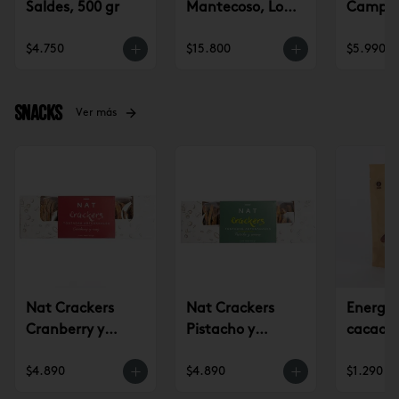
Saldes, 500 gr
Mantecoso, Lo
Campo 
Saldes, kg
$4.750
$15.800
$5.990
Snacks
Ver más
Nat Crackers
Nat Crackers
Energy 
Cranberry y
Pistacho y
cacao c
Nuez
Romero
almend
$4.890
$4.890
$1.290