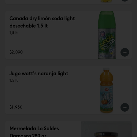
Canada dry limón soda light
desechable 1.5 lt
1,5 lt
$2.090
Jugo watt's naranja light
1,5 lt
$1.950
Mermelada Lo Saldes
Damasco 280 gr