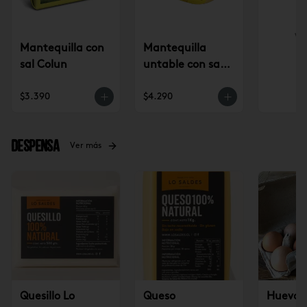
Ve
Mantequilla con
Mantequilla
sal Colun
untable con sal
Colun
$3.390
$4.290
Despensa
Ver más
Quesillo Lo
Queso
Huevos