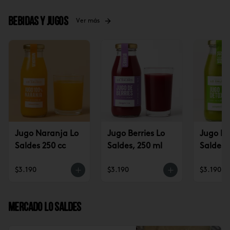
Bebidas y jugos
Ver más
Jugo Naranja Lo
Jugo Berries Lo
Jugo De
Saldes 250 cc
Saldes, 250 ml
Saldes,
$3.190
$3.190
$3.190
Mercado Lo Saldes