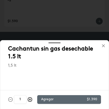
kg
$1.590
Cachantun sin gas desechable
1.5 lt
1,5 lt
Conócenos
Escríbenos
Agregar
$1.390
Hablemos