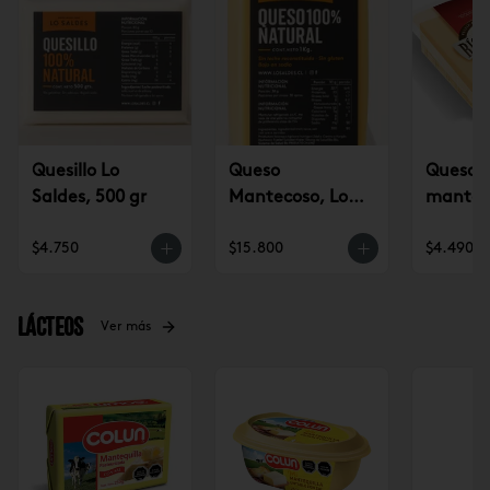
Quesillo Lo
Queso
Queso
Saldes, 500 gr
Mantecoso, Lo
mantec
Saldes, kg
Bueno 2
$4.750
$15.800
$4.490
Lácteos
Ver más