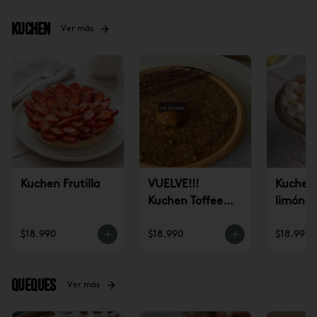
Kuchen
Ver más
Kuchen Frutilla
VUELVE!!!
Kuchen 
Kuchen Toffee
limón
Nuez (un)
$18.990
$18.990
$18.990
Queques
Ver más