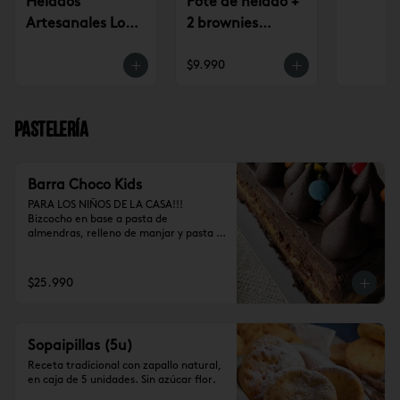
Helados
Pote de helado +
Artesanales Lo
2 brownies
Saldes $6.990
$9.990
$9.990
Pastelería
Barra Choco Kids
PARA LOS NIÑOS DE LA CASA!!!

Bizcocho en base a pasta de 
almendras, relleno de manjar y pasta 
de trufa, cubierto de ganache de 
cocolate y chubies (10-12 personas)
$25.990
Sopaipillas (5u)
Receta tradicional con zapallo natural, 
en caja de 5 unidades. Sin azúcar flor.