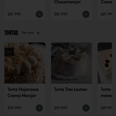
Chocomanjar
Crocan
Lúcum
$25.990
$25.990
$25.990
Tortas
Ver más
Torta Hojarasca
Torta Tres Leches
Torta c
Crema Manjar
mereng
frambu
$30.990
$29.990
$29.990