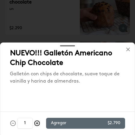
chocolate
un
$2.290
Madalena Zanahoria
NUEVO!!! Galletón Americano
Chip Chocolate
Galletón con chips de chocolate, suave toque de
vainilla y harina de almendras.
$2.290
Madalena de yoghurt
Queque individual en base a yoghurt
Agregar
$2.790