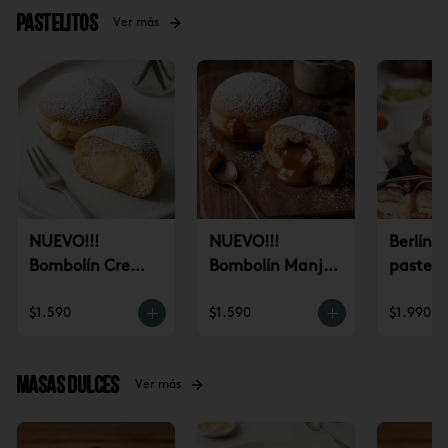
Pastelitos
Ver más
NUEVO!!!
NUEVO!!!
Berlín 
Bombolín Crema
Bombolín Manjar
pastele
Pastelera (un)
(un)
$1.590
$1.590
$1.990
Masas dulces
Ver más