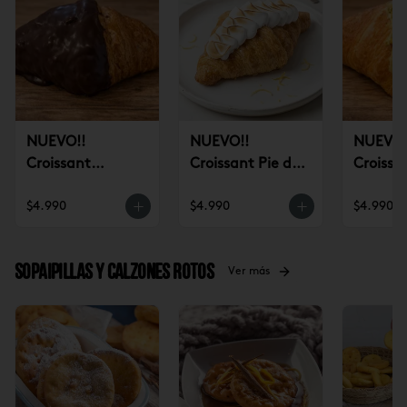
NUEVO!!
NUEVO!!
NUEVO!
Croissant
Croissant Pie de
Croissa
Chocolate (un)
Limón (un)
Pistach
$4.990
$4.990
$4.990
Sopaipillas y Calzones rotos
Ver más