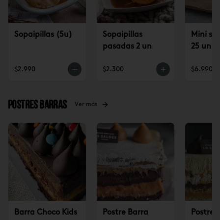
Sopaipillas (5u)
Sopaipillas
Mini sop
pasadas 2 un
25 un
$2.990
$2.300
$6.990
Postres Barras
Ver más
Barra Choco Kids
Postre Barra
Postre 