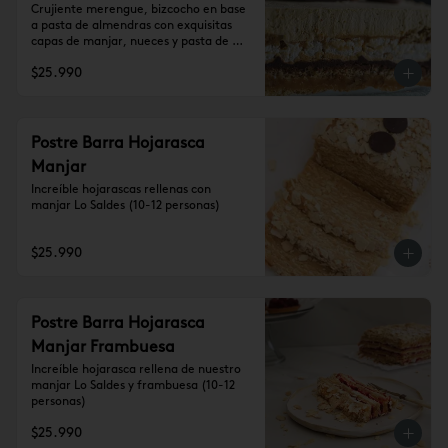
Crujiente merengue, bizcocho en base 
a pasta de almendras con exquisitas 
capas de manjar, nueces y pasta de 
trufa, cubierta de crema de lúcuma 
$25.990
(10-12 personas)

Se recomienda dejar 1 hora a 
temperatura ambiente antes de 
consumir.
Postre Barra Hojarasca
Manjar
Increíble hojarascas rellenas con 
manjar Lo Saldes (10-12 personas)
$25.990
Postre Barra Hojarasca
Manjar Frambuesa
Increíble hojarasca rellena de nuestro 
manjar Lo Saldes y frambuesa (10-12 
personas)
$25.990