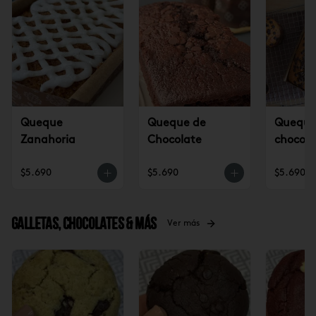
Queque
Queque de
Queque 
Zanahoria
Chocolate
chocola
$5.690
$5.690
$5.690
Galletas, Chocolates & más
Ver más