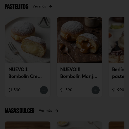
Pastelitos
Ver más
NUEVO!!!
NUEVO!!!
Berlín 
Bombolín Crema
Bombolín Manjar
pastele
Pastelera (un)
(un)
$1.590
$1.590
$1.990
Masas dulces
Ver más