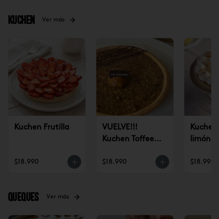
Kuchen
Ver más
Kuchen Frutilla
VUELVE!!!
Kuchen 
Kuchen Toffee
limón
Nuez (un)
$18.990
$18.990
$18.990
Queques
Ver más