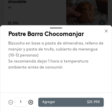
chocolate
un
$2.290
Postre Barra Chocomanjar
Madalena Zanahoria
Bizcocho en base a pasta de almendras, relleno de
manjar y pasta de trufa, cubierto de merengue
(10-12 personas)
Se recomienda dejar 1 hora a temperatura
ambiente antes de consumir.
$2.290
Madalena de yoghurt
Queque individual en base a yoghurt
Agregar
$25.990