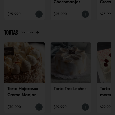
Chocomanjar
Crocan
Lúcum
$25.990
$25.990
$25.990
Tortas
Ver más
Torta Hojarasca
Torta Tres Leches
Torta c
Crema Manjar
mereng
frambu
$30.990
$29.990
$29.990