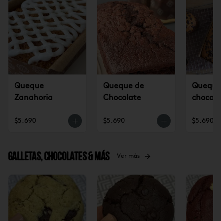
Queque
Queque de
Queque 
Zanahoria
Chocolate
chocola
$5.690
$5.690
$5.690
Galletas, Chocolates & más
Ver más