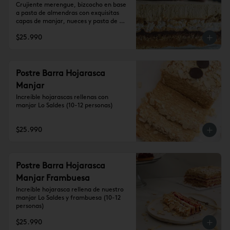
Crujiente merengue, bizcocho en base 
a pasta de almendras con exquisitas 
capas de manjar, nueces y pasta de 
trufa, cubierta de crema de lúcuma 
$25.990
(10-12 personas)

Se recomienda dejar 1 hora a 
temperatura ambiente antes de 
consumir.
Postre Barra Hojarasca
Manjar
Increíble hojarascas rellenas con 
manjar Lo Saldes (10-12 personas)
$25.990
Postre Barra Hojarasca
Manjar Frambuesa
Increíble hojarasca rellena de nuestro 
manjar Lo Saldes y frambuesa (10-12 
personas)
$25.990