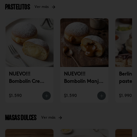
Pastelitos
Ver más
NUEVO!!!
NUEVO!!!
Berlín 
Bombolín Crema
Bombolín Manjar
pastele
Pastelera (un)
(un)
$1.590
$1.590
$1.990
Masas dulces
Ver más