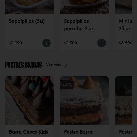
Sopaipillas (5u)
Sopaipillas
Mini sop
pasadas 2 un
25 un
$2.990
$2.300
$6.990
Postres Barras
Ver más
Barra Choco Kids
Postre Barra
Postre 