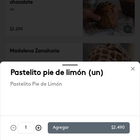
chocolate
un
$2.290
Madalena Zanahoria
Pastelito pie de limón (un)
Pastelito Pie de Limón
$2.290
Madalena de yoghurt
Queque individual en base a yoghurt
Agregar
$2.490