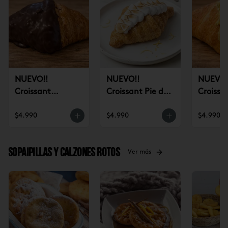
NUEVO!!
NUEVO!!
NUEVO!
Croissant
Croissant Pie de
Croissa
Chocolate (un)
Limón (un)
Pistach
$4.990
$4.990
$4.990
Sopaipillas y Calzones rotos
Ver más