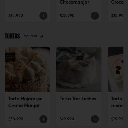
Chocomanjar
Crocan
Lúcum
$25.990
$25.990
$25.990
Tortas
Ver más
Torta Hojarasca
Torta Tres Leches
Torta c
Crema Manjar
mereng
frambu
$30.990
$29.990
$29.990