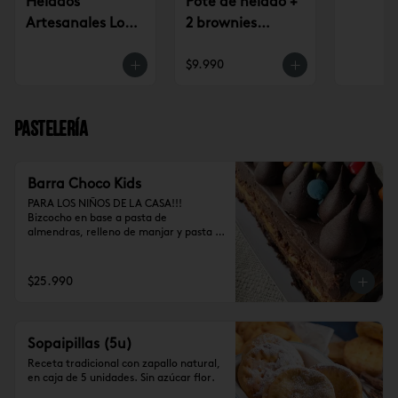
Helados
Pote de helado +
Artesanales Lo
2 brownies
Saldes $6.990
$9.990
$9.990
Pastelería
Barra Choco Kids
PARA LOS NIÑOS DE LA CASA!!!

Bizcocho en base a pasta de 
almendras, relleno de manjar y pasta 
de trufa, cubierto de ganache de 
cocolate y chubies (10-12 personas)
$25.990
Sopaipillas (5u)
Receta tradicional con zapallo natural, 
en caja de 5 unidades. Sin azúcar flor.