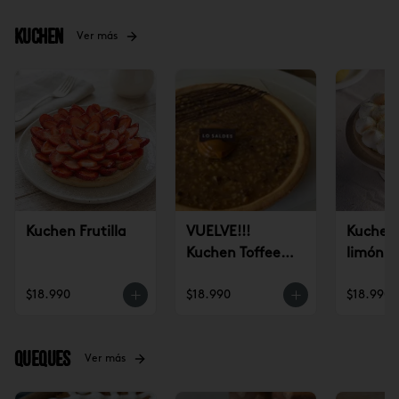
Kuchen
Ver más
Kuchen Frutilla
VUELVE!!!
Kuchen 
Kuchen Toffee
limón
Nuez (un)
$18.990
$18.990
$18.990
Queques
Ver más