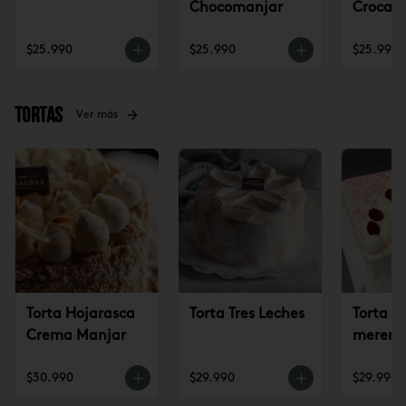
Chocomanjar
Crocan
Lúcum
$25.990
$25.990
$25.990
Tortas
Ver más
Torta Hojarasca
Torta Tres Leches
Torta c
Crema Manjar
mereng
frambu
$30.990
$29.990
$29.990