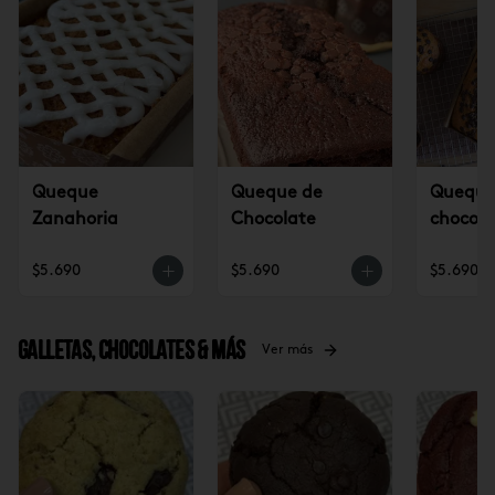
Queque
Queque de
Queque 
Zanahoria
Chocolate
chocola
$5.690
$5.690
$5.690
Galletas, Chocolates & más
Ver más