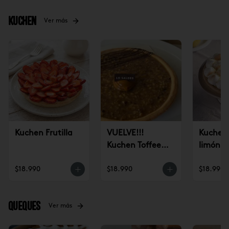
Kuchen
Ver más
Kuchen Frutilla
VUELVE!!!
Kuchen 
Kuchen Toffee
limón
Nuez (un)
$18.990
$18.990
$18.990
Queques
Ver más