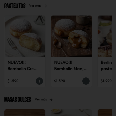
Pastelitos
Ver más
NUEVO!!!
NUEVO!!!
Berlín 
Bombolín Crema
Bombolín Manjar
pastele
Pastelera (un)
(un)
$1.590
$1.590
$1.990
Masas dulces
Ver más