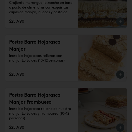
Crujiente merengue, bizcocho en base 
a pasta de almendras con exquisitas 
capas de manjar, nueces y pasta de 
trufa, cubierta de crema de lúcuma 
$25.990
(10-12 personas)

Se recomienda dejar 1 hora a 
temperatura ambiente antes de 
consumir.
Postre Barra Hojarasca
Manjar
Increíble hojarascas rellenas con 
manjar Lo Saldes (10-12 personas)
$25.990
Postre Barra Hojarasca
Manjar Frambuesa
Increíble hojarasca rellena de nuestro 
manjar Lo Saldes y frambuesa (10-12 
personas)
$25.990