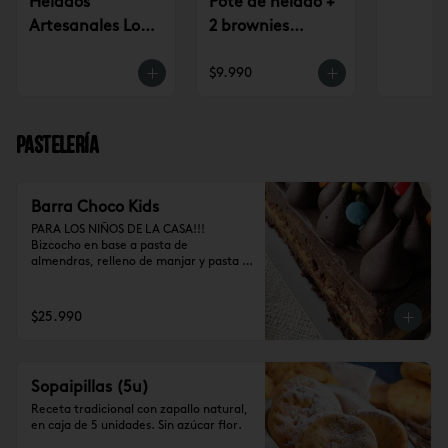
Helados
Pote de helado +
Artesanales Lo
2 brownies
Saldes $6.990
$9.990
$9.990
Pastelería
Barra Choco Kids
PARA LOS NIÑOS DE LA CASA!!!

Bizcocho en base a pasta de 
almendras, relleno de manjar y pasta 
de trufa, cubierto de ganache de 
cocolate y chubies (10-12 personas)
$25.990
Sopaipillas (5u)
Receta tradicional con zapallo natural, 
en caja de 5 unidades. Sin azúcar flor.