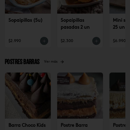
Sopaipillas (5u)
Sopaipillas
Mini sop
pasadas 2 un
25 un
$2.990
$2.300
$6.990
Postres Barras
Ver más
Barra Choco Kids
Postre Barra
Postre 