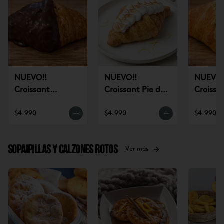
NUEVO!!
NUEVO!!
NUEVO!
Croissant
Croissant Pie de
Croissa
Chocolate (un)
Limón (un)
Pistach
$4.990
$4.990
$4.990
Sopaipillas y Calzones rotos
Ver más