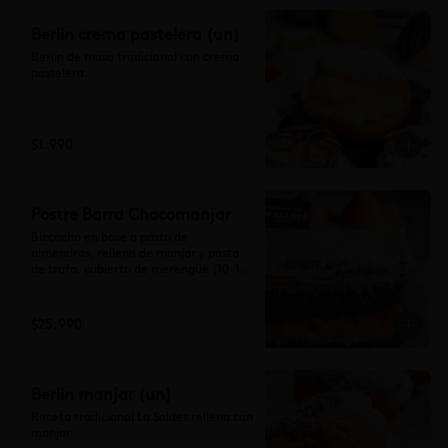
Berlín crema pastelera (un)
Berlín de masa tradicional con crema 
pastelera.
$1.990
Postre Barra Chocomanjar
Bizcocho en base a pasta de 
almendras, relleno de manjar y pasta 
de trufa, cubierto de merengue (10-12 
personas)

Se recomienda dejar 1 hora a 
temperatura ambiente antes de 
$25.990
consumir.
Berlín manjar (un)
Receta tradicional Lo Saldes rellena con 
manjar