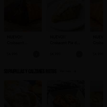
NUEVO!!
NUEVO!!
NUEVO!
Croissant
Croissant Pie de
Croissa
Chocolate (un)
Limón (un)
Pistach
$4.990
$4.990
$4.990
Sopaipillas y Calzones rotos
Ver más