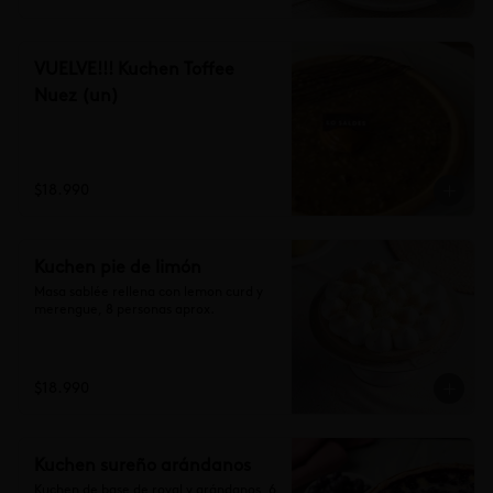
VUELVE!!! Kuchen Toffee
Nuez (un)
$18.990
Kuchen pie de limón
Masa sablée rellena con lemon curd y 
merengue, 8 personas aprox.
$18.990
Kuchen sureño arándanos
Kuchen de base de royal y arándanos, 6 