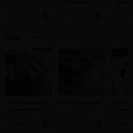
Chocomanjar
Crocan
Lúcum
$25.990
$25.990
$25.990
Tortas
Ver más
Torta Hojarasca
Torta Tres Leches
Torta c
Crema Manjar
mereng
frambu
$30.990
$29.990
$29.990