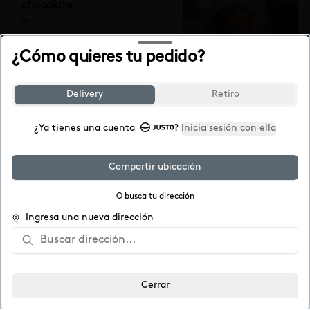
chocolate
un
¿Cómo quieres tu pedido?
$2.290
Delivery
Retiro
Madalena Zanahoria
¿Ya tienes una cuenta
?
Inicia sesión con ella
Sopaipillas pasadas 2 un
Compartir ubicación
2 un
$2.290
O busca tu dirección
Ingresa una nueva dirección
Madalena de yoghurt
Queque individual en base a yoghurt
Agregar
$2.300
Cerrar