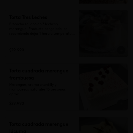
Torta Tres Leches
Bizcocho relleno en 3 leches y 
merengue. Producto congelado, se 
recomienda dejar 1 hora a temperatura 
ambiente antes de consumir.

Para 15 personas aprox.
$29.990
Torta cuadrada merengue
frambuesa
Merengue, crema chantilly y 
frambuesas naturales 15 personas 
aprox.
$29.990
Torta cuadrada merengue
lúcuma