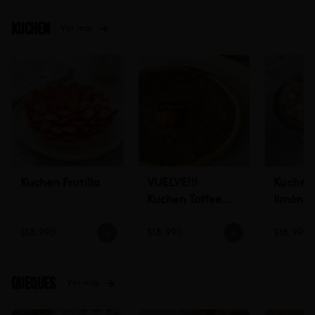
Kuchen
Ver más
Kuchen Frutilla
VUELVE!!!
Kuchen 
Kuchen Toffee
limón
Nuez (un)
$18.990
$18.990
$18.990
Queques
Ver más