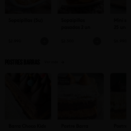
Sopaipillas (5u)
Sopaipillas
Mini sop
pasadas 2 un
25 un
$2.990
$2.300
$6.990
Postres Barras
Ver más
Barra Choco Kids
Postre Barra
Postre 