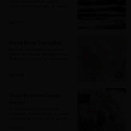
crema, mermelada de guinda, 
chocolate y con un toque de cognac 
(10-12 personas)
$25.990
Postre Barra Tres Leches
Bizcocho remojado en tres leches, 
manjar de campo y merengue suizo. 
Producto congelado, se recomienda 
dejar 1 hora a temperatura ambiente 
antes de consumir. (10-12 personas)
$25.990
Torta Hojarasca Crema
Manjar
Prueba nuestra nueva torta de 
hojarasca, crema y manjar de campo, 
con exquisita mermelada de guinda.
$30.990