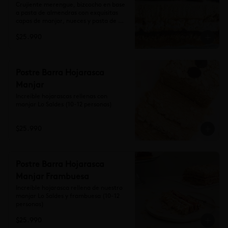
Crujiente merengue, bizcocho en base 
a pasta de almendras con exquisitas 
capas de manjar, nueces y pasta de 
trufa, cubierta de crema de lúcuma 
$25.990
(10-12 personas)

Se recomienda dejar 1 hora a 
temperatura ambiente antes de 
consumir.
Postre Barra Hojarasca
Manjar
Increíble hojarascas rellenas con 
manjar Lo Saldes (10-12 personas)
$25.990
Postre Barra Hojarasca
Manjar Frambuesa
Increíble hojarasca rellena de nuestro 
manjar Lo Saldes y frambuesa (10-12 
personas)
$25.990