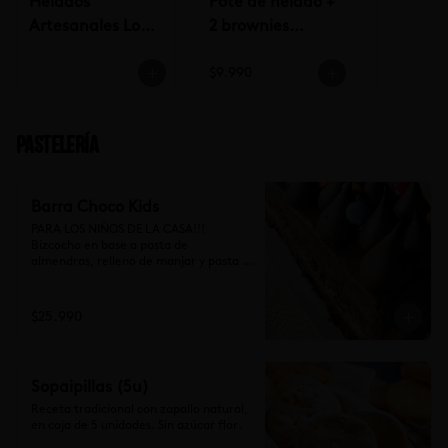
Helados
Pote de helado +
Artesanales Lo
2 brownies
Saldes $6.990
$9.990
$9.990
Pastelería
Barra Choco Kids
PARA LOS NIÑOS DE LA CASA!!!

Bizcocho en base a pasta de 
almendras, relleno de manjar y pasta 
de trufa, cubierto de ganache de 
cocolate y chubies (10-12 personas)
$25.990
Sopaipillas (5u)
Receta tradicional con zapallo natural, 
en caja de 5 unidades. Sin azúcar flor.