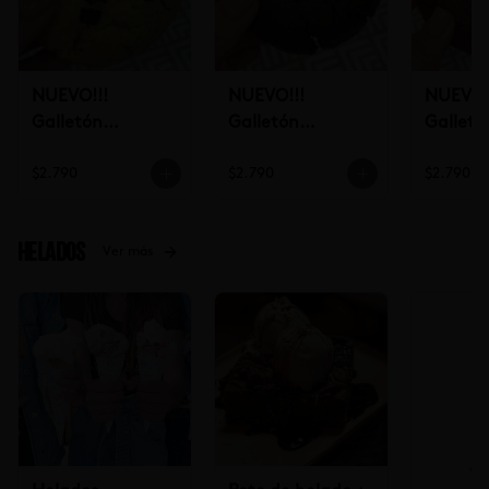
NUEVO!!!
NUEVO!!!
NUEVO!
Galletón
Galletón
Galletó
Americano Chip
Americano
Americ
$2.790
$2.790
$2.790
Chocolate
Chocolate
Velvet
Helados
Ver más
Ve