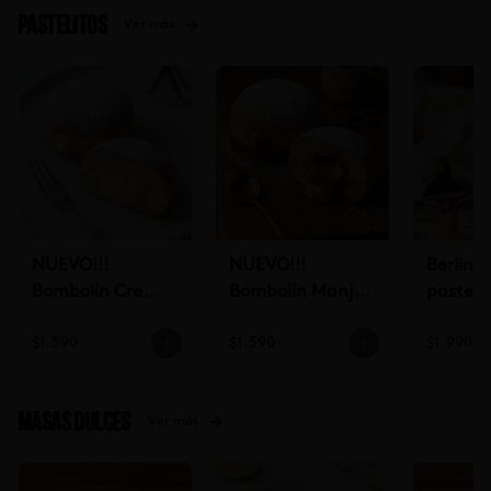
Pastelitos
Ver más
NUEVO!!!
NUEVO!!!
Berlín 
Bombolín Crema
Bombolín Manjar
pastele
Pastelera (un)
(un)
$1.590
$1.590
$1.990
Masas dulces
Ver más