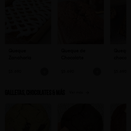
Queque
Queque de
Queque 
Zanahoria
Chocolate
chocola
$5.690
$5.690
$5.690
Galletas, Chocolates & más
Ver más