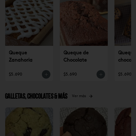
Queque
Queque de
Queque 
Zanahoria
Chocolate
chocola
$5.690
$5.690
$5.690
Galletas, Chocolates & más
Ver más