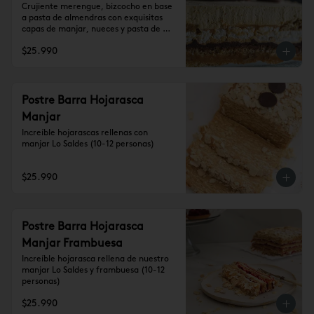
Crujiente merengue, bizcocho en base 
a pasta de almendras con exquisitas 
capas de manjar, nueces y pasta de 
trufa, cubierta de crema de lúcuma 
$25.990
(10-12 personas)

Se recomienda dejar 1 hora a 
temperatura ambiente antes de 
consumir.
Postre Barra Hojarasca
Manjar
Increíble hojarascas rellenas con 
manjar Lo Saldes (10-12 personas)
$25.990
Postre Barra Hojarasca
Manjar Frambuesa
Increíble hojarasca rellena de nuestro 
manjar Lo Saldes y frambuesa (10-12 
personas)
$25.990