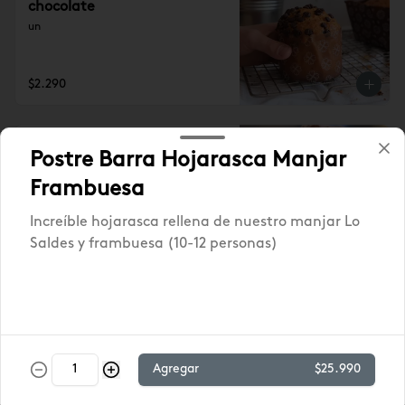
chocolate
un
$2.290
Madalena Zanahoria
Postre Barra Hojarasca Manjar
Frambuesa
Increíble hojarasca rellena de nuestro manjar Lo
Saldes y frambuesa (10-12 personas)
$2.290
Madalena de yoghurt
Queque individual en base a yoghurt
Agregar
$25.990