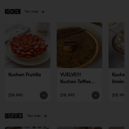
Kuchen
Ver más
Kuchen Frutilla
VUELVE!!!
Kuchen 
Kuchen Toffee
limón
Nuez (un)
$18.990
$18.990
$18.990
Queques
Ver más