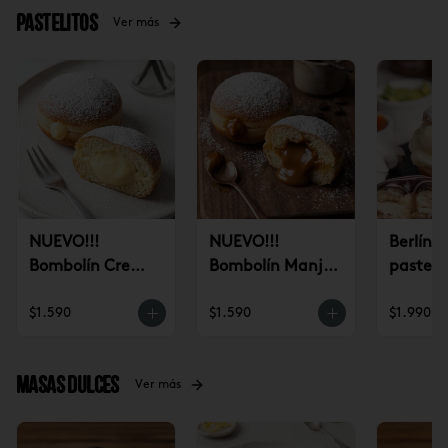
Pastelitos
Ver más
NUEVO!!!
NUEVO!!!
Berlín 
Bombolín Crema
Bombolín Manjar
pastele
Pastelera (un)
(un)
$1.590
$1.590
$1.990
Masas dulces
Ver más