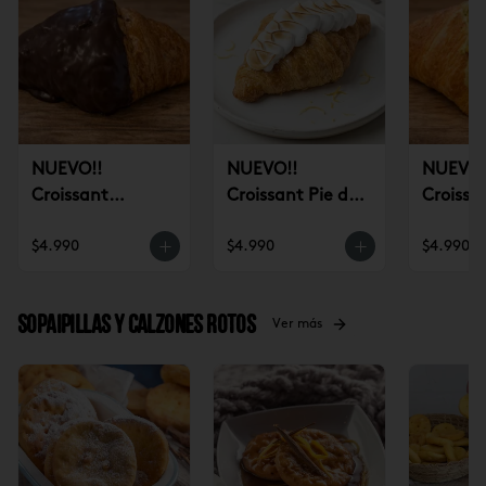
NUEVO!!
NUEVO!!
NUEVO!
Croissant
Croissant Pie de
Croissa
Chocolate (un)
Limón (un)
Pistach
$4.990
$4.990
$4.990
Sopaipillas y Calzones rotos
Ver más