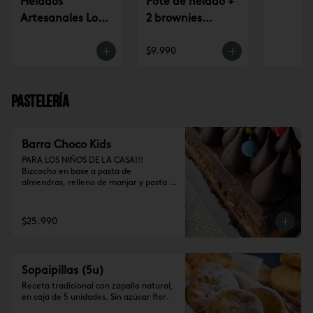
Helados
Pote de helado +
Artesanales Lo
2 brownies
Saldes $6.990
$9.990
$9.990
Pastelería
Barra Choco Kids
PARA LOS NIÑOS DE LA CASA!!!

Bizcocho en base a pasta de 
almendras, relleno de manjar y pasta 
de trufa, cubierto de ganache de 
cocolate y chubies (10-12 personas)
$25.990
Sopaipillas (5u)
Receta tradicional con zapallo natural, 
en caja de 5 unidades. Sin azúcar flor.