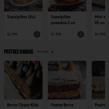
Sopaipillas (5u)
Sopaipillas
Mini sop
pasadas 2 un
25 un
$2.990
$2.300
$6.990
Postres Barras
Ver más
Barra Choco Kids
Postre Barra
Postre 