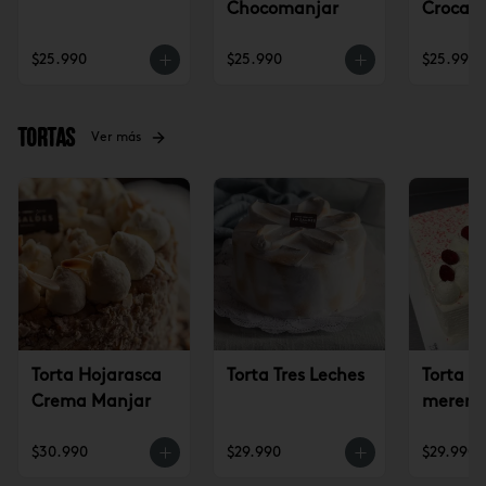
Chocomanjar
Crocan
Lúcum
$25.990
$25.990
$25.990
Tortas
Ver más
Torta Hojarasca
Torta Tres Leches
Torta c
Crema Manjar
mereng
frambu
$30.990
$29.990
$29.990