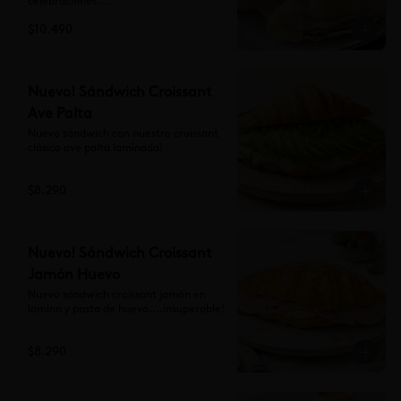
celebraciones.

Productos contiene gluten, lácteos y 
$10.490
huevo. Elaborados en líneas productivas 
que también procesan alimentos con 
frutos secos y semillas.
Nuevo! Sándwich Croissant
Ave Palta
Nuevo sándwich con nuestro croissant 
clásico ave palta laminada!
$8.290
Nuevo! Sándwich Croissant
Jamón Huevo
Nuevo sándwich croissant jamón en 
lamina y pasta de huevo....insuperable!
$8.290