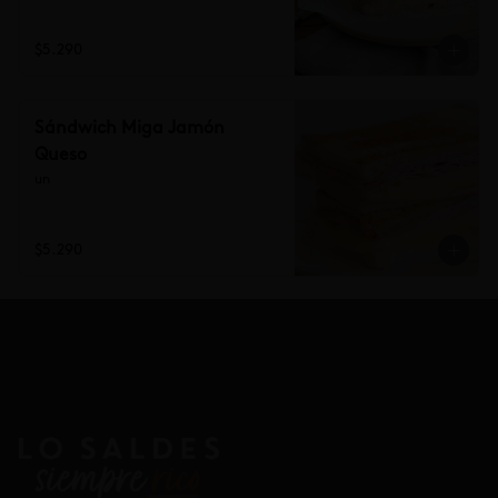
$5.290
Sándwich Miga Jamón
Queso
un
$5.290