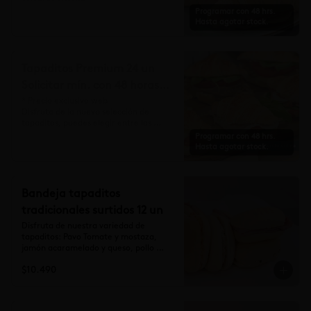
Productos contiene gluten, lácteos y 
Programar con 48 hrs.
huevo. Elaborados en líneas productivas 
Hasta agotar stock.
que también procesan alimentos con 
frutos secos y semillas.
Tapaditos Premium 24 un
Solicitar mín. con 48 horas
$35.990
* Precio exclusivo web

Disfruta de la nueva selección de 
tapaditos, puedes elegir entre las 
diferentes alternativas que te 
Programar con 48 hrs.
ofrecemos para completar la caja de 24 
Hasta agotar stock.
unidades.
Bandeja tapaditos
tradicionales surtidos 12 un
Disfruta de nuestra variedad de 
tapaditos: Pavo Tomate y mostaza, 
jamón acaramelado y queso, pollo 
almendra y pollo pimentón.
$10.490