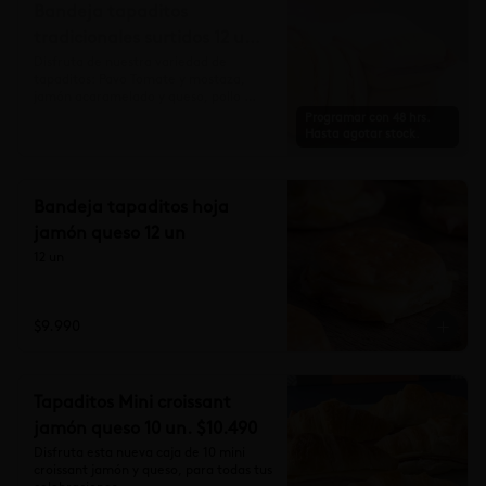
Bandeja tapaditos
tradicionales surtidos 12 un
(AP)
Disfruta de nuestra variedad de 
tapaditos: Pavo Tomate y mostaza, 
jamón acaramelado y queso, pollo 
almendra y pollo pimentón.
Programar con 48 hrs.
Hasta agotar stock.
Bandeja tapaditos hoja
jamón queso 12 un
12 un
$9.990
Tapaditos Mini croissant
jamón queso 10 un. $10.490
Disfruta esta nueva caja de 10 mini 
croissant jamón y queso, para todas tus 