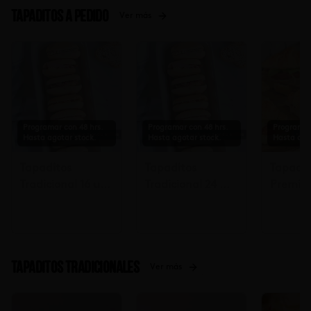
Tapaditos a Pedido
Ver más
Programar con 48 hrs.
Programar con 48 hrs.
Programar
Hasta agotar stock.
Hasta agotar stock.
Hasta ago
Tapaditos
Tapaditos
Tapadit
Tradicional 16 un.
Tradicional 24 un
Premiu
Solicitar mín. con
Solicitar mín. con
Solicita
48 hrs $17.990
48 hrs $26.990
48 hora
Tapaditos tradicionales
Ver más