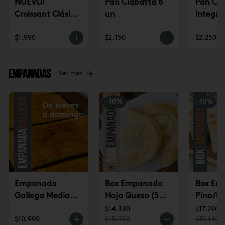
NUEVO!
Pan Ciabatta 8
Pan Ci
Croissant Clásico
un
Integra
(un)
$1.990
$2.150
$2.250
Empanadas
Ver más
-
10
%
-
10
%
Empanada
Box Empanada
Box Em
Gallega Mediana
Hoja Queso (5u)
Pino/Pi
(jueves a
$14.390
(6u) $1
$14.390
$17.290
$10.990
$15.950
$19.140
domingo)