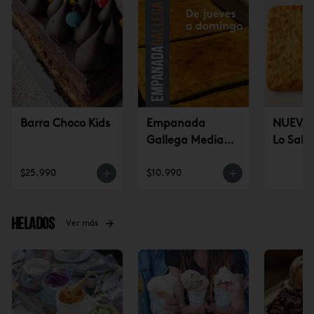
Barra Choco Kids
Empanada
NUEVA!
Gallega Mediana
Lo Sald
(jueves a
$25.990
$10.990
domingo)
Helados
Ver más