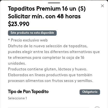
Tapaditos Premium 16 un (S)
Solicitar mín. con 48 horas
$23.990
Empanada
NUEVA! Focaccia
PROMO 
Gallega Mediana
Lo Saldes
Pastel 
Este producto no esta disponible
(jueves a
CONGE
$15.990
* Precio exclusivo web
$10.990
$17.980
domingo)
(2u)
Disfruta de la nueva selección de tapaditos,
puedes elegir entre las diferentes alternativas que
te ofrecemos para completar la caja de 16
Mercado Lo Saldes
Ver más
unidades.
Productos contiene gluten, lácteos y huevo.
Elaborados en líneas productivas que también
procesan alimentos con frutos secos y semillas.
Tipo de Pan Tapadito
Obligatorio
Seleccione 1