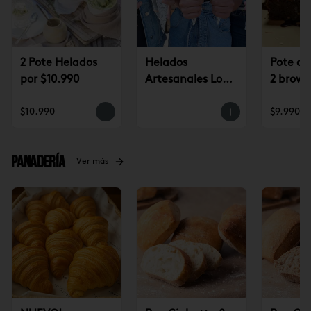
2 Pote Helados
Helados
Pote de
por $10.990
Artesanales Lo
2 brown
Saldes $6.990
$9.990
$10.990
$9.990
Panadería
Ver más