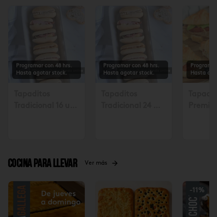
Programar con 48 hrs.
Programar con 48 hrs.
Programar
Hasta agotar stock.
Hasta agotar stock.
Hasta ago
Tapaditos
Tapaditos
Tapadit
Tradicional 16 un.
Tradicional 24 un
Premiu
Solicitar mín. con
Solicitar mín. con
Solicita
48 hrs $17.990
48 hrs $26.990
48 hora
Cocina para llevar
Ver más
-
11
%