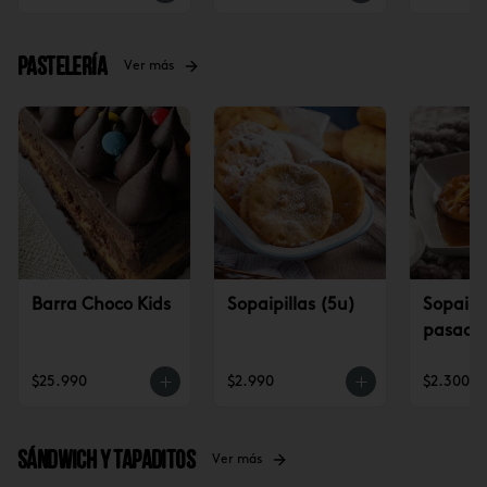
Pastelería
Ver más
Barra Choco Kids
Sopaipillas (5u)
Sopaipil
pasadas
$25.990
$2.990
$2.300
Sándwich y tapaditos
Ver más