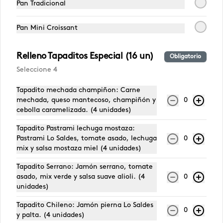
Pan Tradicional
Pechuga de Pollo
Pastrami Lo
Jamón p
Lo Saldes
Saldes
Saldes
Pan Mini Croissant
$6.190
$6.590
$4.790
Relleno Tapaditos Especial (16 un)
Obligatorio
Seleccione 4
Tapadito mechada champiñon: Carne
mechada, queso mantecoso, champiñón y
0
cebolla caramelizada. (4 unidades)
Tapadito Pastrami lechuga mostaza:
Pastrami Lo Saldes, tomate asado, lechuga
0
mix y salsa mostaza miel (4 unidades)
Tapadito Serrano: Jamón serrano, tomate
Conócenos
asado, mix verde y salsa suave alioli. (4
0
unidades)
Escríbenos
Tapadito Chileno: Jamón pierna Lo Saldes
0
Hablemos
y palta. (4 unidades)