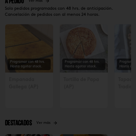
A Pedido
Ver más
Solo pedidos programados con 48 hrs. de anticipación.
Cancelación de pedidos con al menos 24 horas.
Programar con 48 hrs.
Programar con 48 hrs.
Programar
Hasta agotar stock.
Hasta agotar stock.
Hasta ago
Empanada
Tortilla de Papa
Tapadit
Gallega (AP)
(AP)
Tradicio
Solicita
48 hrs $
Destacados
Ver más