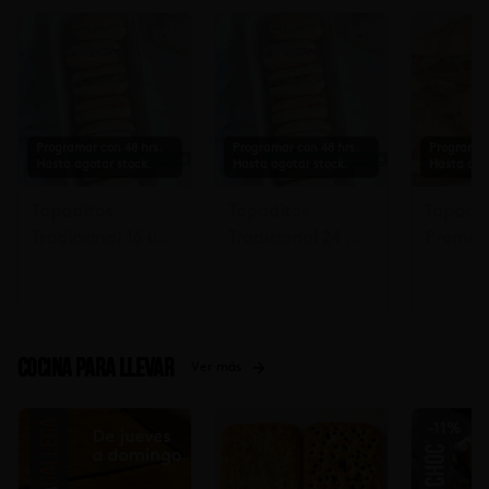
Programar con 48 hrs.
Programar con 48 hrs.
Programar
Hasta agotar stock.
Hasta agotar stock.
Hasta ago
Tapaditos
Tapaditos
Tapadit
Tradicional 16 un.
Tradicional 24 un
Premiu
Solicitar mín. con
Solicitar mín. con
Solicita
48 hrs $17.990
48 hrs $26.990
48 hora
Cocina para llevar
Ver más
-
11
%