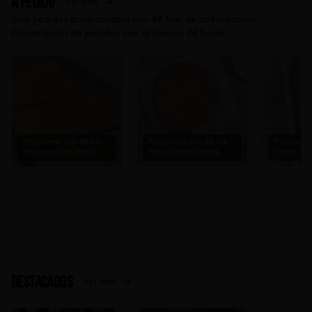
A Pedido
Ver más
Solo pedidos programados con 48 hrs. de anticipación.
Cancelación de pedidos con al menos 24 horas.
Programar con 48 hrs.
Programar con 48 hrs.
Programar
Hasta agotar stock.
Hasta agotar stock.
Hasta ago
Empanada
Tortilla de Papa
Tapadit
Gallega (AP)
(AP)
Tradicio
Solicita
48 hrs $
Destacados
Ver más