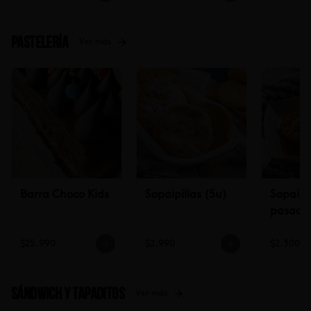
Pastelería
Ver más
Barra Choco Kids
Sopaipillas (5u)
Sopaipil
pasadas
$25.990
$2.990
$2.300
Sándwich y tapaditos
Ver más