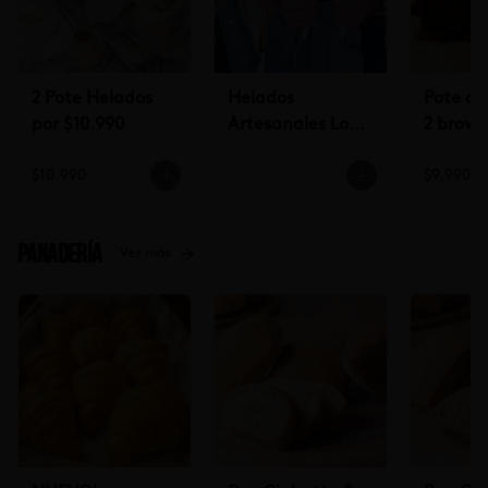
2 Pote Helados
Helados
Pote de
por $10.990
Artesanales Lo
2 brown
Saldes $6.990
$9.990
$10.990
$9.990
Panadería
Ver más