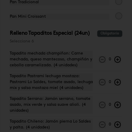
Pan Tradicional
Pechuga de Pollo
Pastrami Lo
Jamón p
Lo Saldes
Saldes
Saldes
Pan Mini Croissant
$6.190
$6.590
$4.790
Relleno Tapaditos Especial (24un)
Obligatorio
Seleccione 6
Tapadito mechada champiñon: Carne
mechada, queso mantecoso, champiñón y
0
cebolla caramelizada. (4 unidades)
Tapadito Pastrami lechuga mostaza:
Pastrami Lo Saldes, tomate asado, lechuga
0
mix y salsa mostaza miel (4 unidades)
Tapadito Serrano: Jamón serrano, tomate
Conócenos
asado, mix verde y salsa suave alioli. (4
0
unidades)
Escríbenos
Tapadito Chileno: Jamón pierna Lo Saldes
0
Hablemos
y palta. (4 unidades)