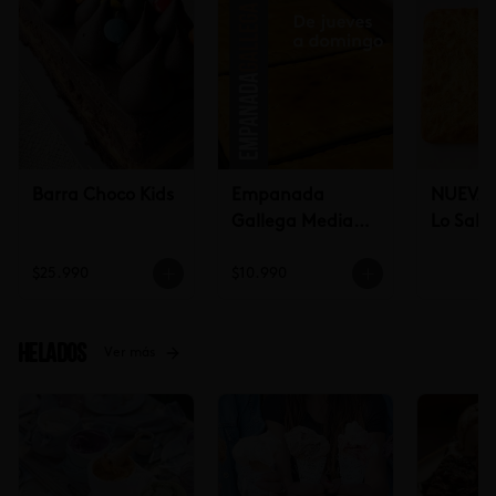
Barra Choco Kids
Empanada
NUEVA!
Gallega Mediana
Lo Sald
(jueves a
$25.990
$10.990
domingo)
Helados
Ver más