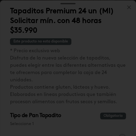
Tapaditos Premium 24 un (MI)
Solicitar mín. con 48 horas
$35.990
Empanada
NUEVA! Focaccia
PROMO 
Gallega Mediana
Lo Saldes
Pastel 
Este producto no esta disponible
(jueves a
CONGE
$15.990
* Precio exclusivo web
$10.990
$17.980
domingo)
(2u)
Disfruta de la nueva selección de tapaditos,
puedes elegir entre las diferentes alternativas que
te ofrecemos para completar la caja de 24
Mercado Lo Saldes
Ver más
unidades.
Productos contiene gluten, lácteos y huevo.
Elaborados en líneas productivas que también
procesan alimentos con frutos secos y semillas.
Tipo de Pan Tapadito
Obligatorio
Seleccione 1