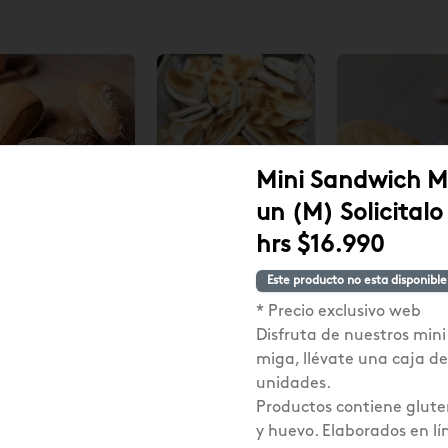
Mini Sandwich M
un (M) Solicitalo
an Ciabatta
Nueva!
Pan Hallulla 
hrs $16.990
ntegral 8 un
Dobladitas 6 un
Este producto no esta disponible
2.250
$1.490
$1.890
* Precio exclusivo web
Disfruta de nuestros min
miga, llévate una caja de
unidades.
Productos contiene glute
y huevo. Elaborados en lí
10
%