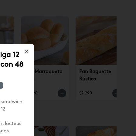
iga 12
Close
 con 48
8 un
Pan Marraqueta
Pan Baguette
6 un
Rústico
$1.890
$2.290
i sandwich
 12
n, lácteos
neas