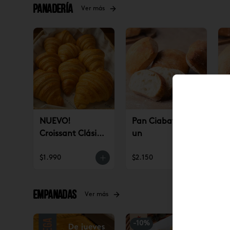
Panadería
Ver más
NUEVO!
Pan Ciabatta 8
P
Croissant Clásico
un
I
(un)
$1.990
$2.150
$
Empanadas
Ver más
-
10
%
-