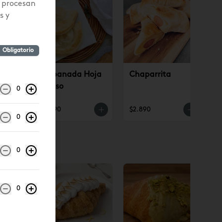
 procesan
s y
Obligatorio
ino
Empanada Hoja
Chaparrita
Queso
0
$3.190
$2.890
0
0
0