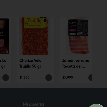
a La
Chorizo Vela
Jamón serrano
 gr
Trujillo 50 gr
Receta del
Abuelo
$1.990
$3.990
$
Mi cuenta