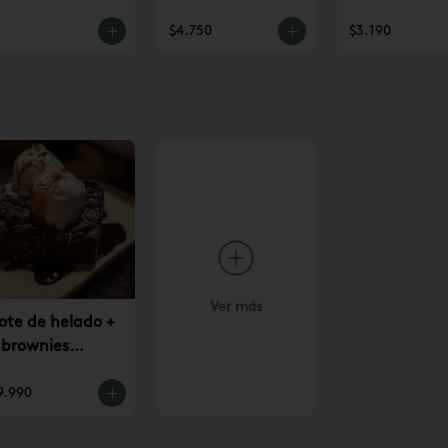
$4.750
$3.190
Ver más
ote de helado +
 brownies
9.990
9.990