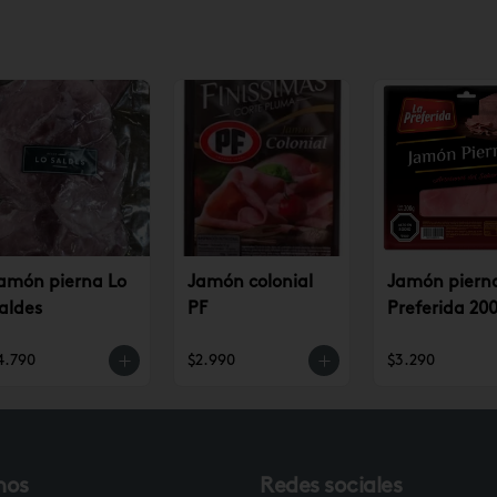
amón pierna Lo
Jamón colonial
Jamón piern
aldes
PF
Preferida 200
4.790
$2.990
$3.290
nos
Redes sociales