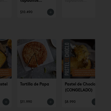
un
tapaditos
tapaditos
. con
tradicionales
tradicionales
$10.490
.990
surtidos 12 un
surtidos 12 un
(AP)
stel
Tortilla de Papa
Pastel de Choclo
(CONGELADO)
O)
$11.990
$8.990