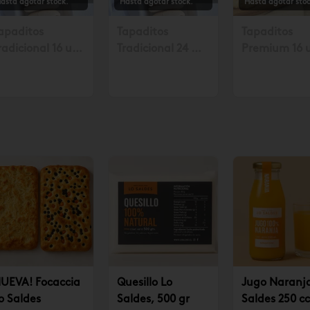
asta agotar stock.
Hasta agotar stock.
Hasta agotar stoc
apaditos
Tapaditos
Tapaditos
radicional 16 un.
Tradicional 24 un
Premium 16 
olicitar mín. con
Solicitar mín. con
Solicitar mín
8 hrs $17.990
48 hrs $26.990
48 horas $23
UEVA! Focaccia
Quesillo Lo
Jugo Naranj
o Saldes
Saldes, 500 gr
Saldes 250 cc