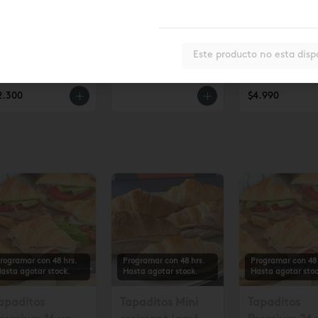
opaipillas
Helados
NUEVO!!
Este producto no esta disp
asadas 2 un
Artesanales Lo
Croissant
Saldes $6.990
Chocolate (u
2.300
$4.990
rogramar con 48 hrs.
Programar con 48 hrs.
Programar con 48 
asta agotar stock.
Hasta agotar stock.
Hasta agotar stoc
apaditos
Tapaditos Mini
Tapaditos