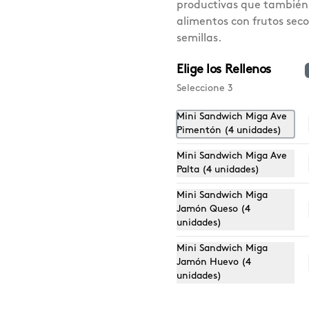
productivas que también
alimentos con frutos seco
semillas.
Elige los Rellenos
Seleccione 3
ox Empanadas
Empanada Pino
Empanada P
Mini Sandwich Miga Ave
ino/Pino ají
con Ají
Pimentón (4 unidades)
6u) $17.290
17.290
$19.140
$3.190
$3.190
Mini Sandwich Miga Ave
Palta (4 unidades)
Mini Sandwich Miga
Jamón Queso (4
unidades)
Mini Sandwich Miga
Jamón Huevo (4
unidades)