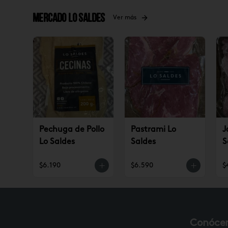
Mercado Lo Saldes
Ver más
Pechuga de Pollo
Pastrami Lo
J
Lo Saldes
Saldes
S
$6.190
$6.590
$
Conóce