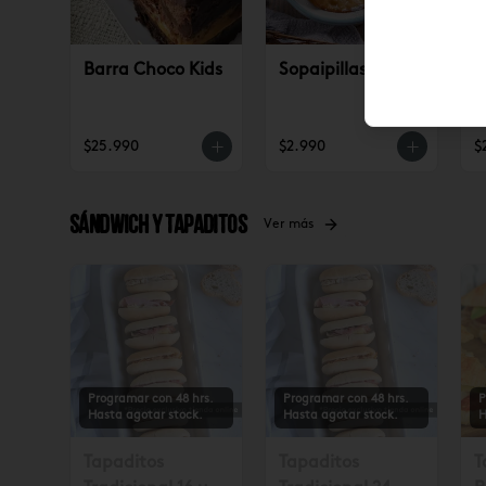
Barra Choco Kids
Sopaipillas (5u)
S
p
$25.990
$2.990
$
Sándwich y tapaditos
Ver más
Programar con 48 hrs.
Programar con 48 hrs.
P
Hasta agotar stock.
Hasta agotar stock.
H
Tapaditos
Tapaditos
T