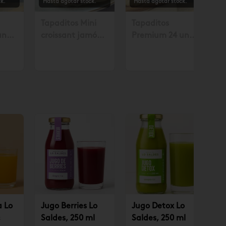
k.
Hasta agotar stock.
Hasta agotar stock.
Tapaditos Mini
Tapaditos
un
croissant jamón
Premium 24 un
. con
queso 10 un.
Solicitar mín. con
.990
Solicitar mín. con
48 horas $35.990
48 hrs. $10.490
a Lo
Jugo Berries Lo
Jugo Detox Lo
Saldes, 250 ml
Saldes, 250 ml