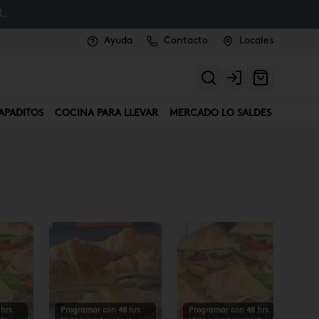
.
Ayuda
Contacto
Locales
Login
APADITOS
COCINA PARA LLEVAR
MERCADO LO SALDES
hrs.
Programar con 48 hrs.
Programar con 48 hrs.