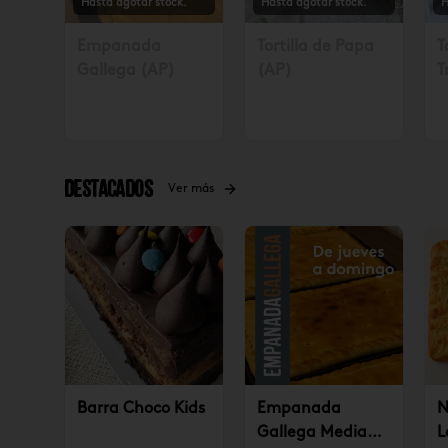
Hasta agotar stock.
Hasta agotar stock.
H
Empanada
Tortilla de Papa
T
Gallega (AP)
(AP)
T
S
4
Destacados
Ver más
Barra Choco Kids
Empanada
N
Gallega Mediana
L