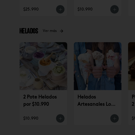
(jueves a
$25.990
$10.990
domingo)
Helados
Ver más
2 Pote Helados
Helados
P
por $10.990
Artesanales Lo
2
Saldes $6.990
$
$10.990
$