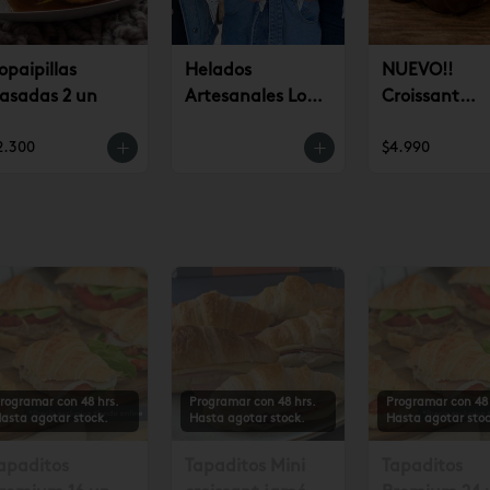
opaipillas
Helados
NUEVO!!
asadas 2 un
Artesanales Lo
Croissant
Saldes $6.990
Chocolate (u
2.300
$4.990
rogramar con 48 hrs.
Programar con 48 hrs.
Programar con 48 
asta agotar stock.
Hasta agotar stock.
Hasta agotar stoc
apaditos
Tapaditos Mini
Tapaditos