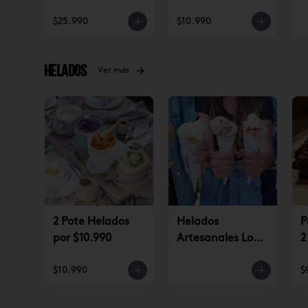
(jueves a
$25.990
$10.990
domingo)
Helados
Ver más
2 Pote Helados
Helados
P
por $10.990
Artesanales Lo
2
Saldes $6.990
$
$10.990
$