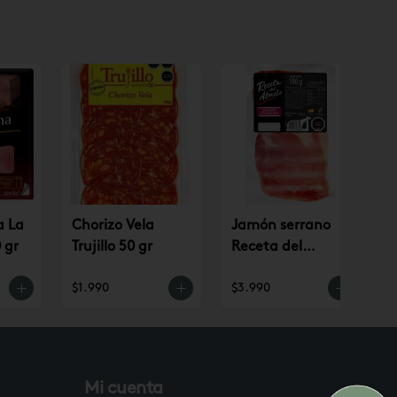
a La
Chorizo Vela
Jamón serrano
 gr
Trujillo 50 gr
Receta del
Abuelo
$1.990
$3.990
$
Mi cuenta