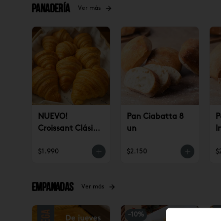
Panadería
Ver más
NUEVO!
Pan Ciabatta 8
P
Croissant Clásico
un
I
(un)
$1.990
$2.150
$
Empanadas
Ver más
-
10
%
-