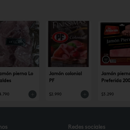
amón pierna Lo
Jamón colonial
Jamón piern
aldes
PF
Preferida 200
4.790
$2.990
$3.290
nos
Redes sociales