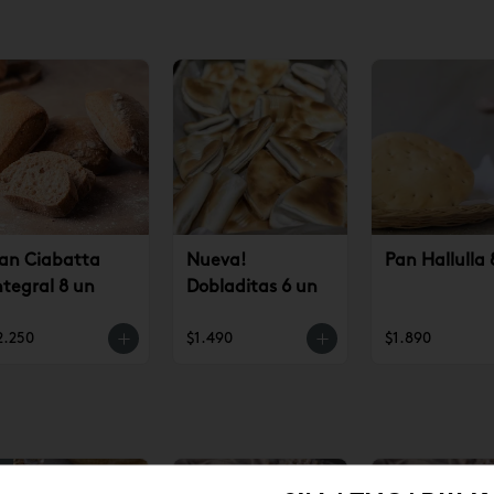
an Ciabatta
Nueva!
Pan Hallulla 
ntegral 8 un
Dobladitas 6 un
2.250
$1.490
$1.890
10
%