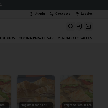
.
Ayuda
Contacto
Locales
Login
APADITOS
COCINA PARA LLEVAR
MERCADO LO SALDES
hrs.
Programar con 48 hrs.
Programar con 48 hrs.