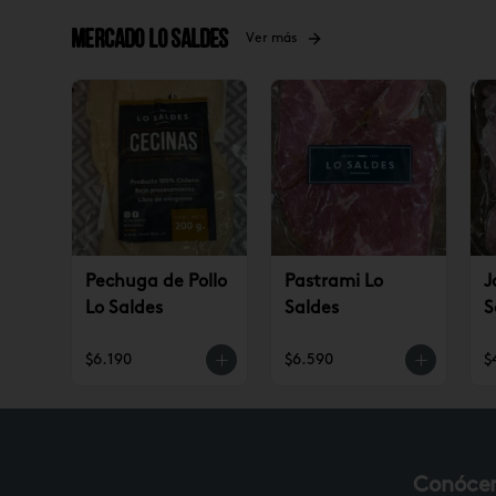
Mercado Lo Saldes
Ver más
Pechuga de Pollo
Pastrami Lo
J
Lo Saldes
Saldes
S
$6.190
$6.590
$
Conóce