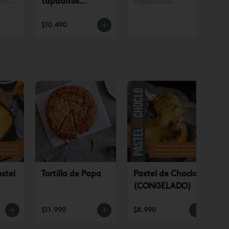
un
tapaditos
tapaditos
. con
tradicionales
tradicionales
$10.490
.990
surtidos 12 un
surtidos 12 un
(AP)
stel
Tortilla de Papa
Pastel de Choclo
(CONGELADO)
O)
$11.990
$8.990