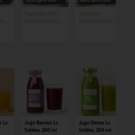
k.
Hasta agotar stock.
Hasta agotar stock.
Tapaditos Mini
Tapaditos
un
croissant jamón
Premium 24 un
. con
queso 10 un.
Solicitar mín. con
.990
Solicitar mín. con
48 horas $35.990
48 hrs. $10.490
a Lo
Jugo Berries Lo
Jugo Detox Lo
Saldes, 250 ml
Saldes, 250 ml