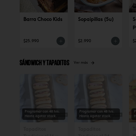
Barra Choco Kids
Sopaipillas (5u)
S
p
$25.990
$2.990
$
Sándwich y tapaditos
Ver más
Programar con 48 hrs.
Programar con 48 hrs.
P
Hasta agotar stock.
Hasta agotar stock.
H
Tapaditos
Tapaditos
T