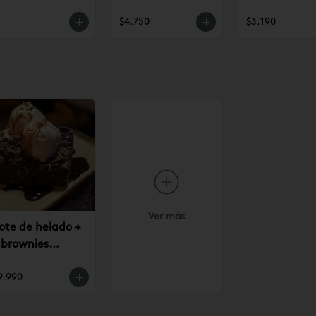
$4.750
$3.190
Ver más
ote de helado +
 brownies
9.990
9.990