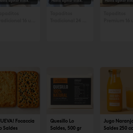
asta agotar stock.
Hasta agotar stock.
Hasta agotar stoc
apaditos
Tapaditos
Tapaditos
radicional 16 un.
Tradicional 24 un
Premium 16 
olicitar mín. con
Solicitar mín. con
Solicitar mín
8 hrs $17.990
48 hrs $26.990
48 horas $23
UEVA! Focaccia
Quesillo Lo
Jugo Naranj
o Saldes
Saldes, 500 gr
Saldes 250 cc