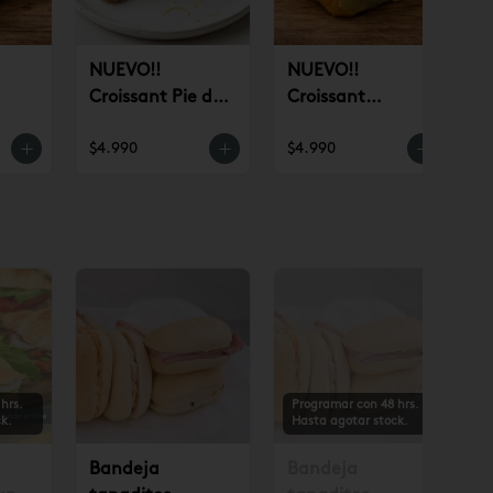
NUEVO!!
NUEVO!!
Croissant Pie de
Croissant
n)
Limón (un)
Pistacho (un)
$4.990
$4.990
$
hrs.
Programar con 48 hrs.
k.
Hasta agotar stock.
Bandeja
Bandeja