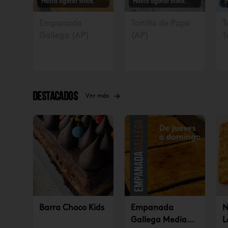
Hasta agotar stock.
Hasta agotar stock.
H
Empanada
Tortilla de Papa
T
Gallega (AP)
(AP)
T
S
4
Destacados
Ver más
Barra Choco Kids
Empanada
N
Gallega Mediana
L