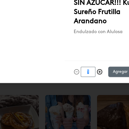
SIN AZUCAR!!! K
Sureño Frutilla
Arandano
Endulzado con Alulosa
ox Empanadas
Empanada Pino
Empanada P
ino/Pino ají
con Ají
6u) $17.290
17.290
$19.140
$3.190
$3.190
Agregar