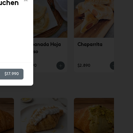
uchen
Close
ino
Empanada Hoja
Chaparrita
Queso
$3.190
$2.890
$17.990