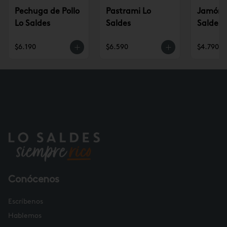
Pechuga de Pollo
Pastrami Lo
Jamón p
Lo Saldes
Saldes
Saldes
$6.190
$6.590
$4.790
Conócenos
Escríbenos
Hablemos