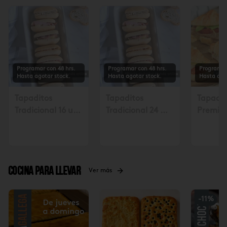
Programar con 48 hrs.
Programar con 48 hrs.
Programar
Hasta agotar stock.
Hasta agotar stock.
Hasta ago
Tapaditos
Tapaditos
Tapadit
Tradicional 16 un.
Tradicional 24 un
Premiu
Solicitar mín. con
Solicitar mín. con
Solicita
48 hrs $17.990
48 hrs $26.990
48 hora
Cocina para llevar
Ver más
-
11
%