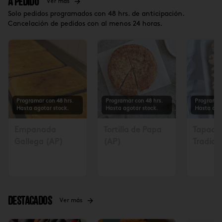
A Pedido
Ver más
Solo pedidos programados con 48 hrs. de anticipación.
Cancelación de pedidos con al menos 24 horas.
Programar con 48 hrs.
Programar con 48 hrs.
Programar
Hasta agotar stock.
Hasta agotar stock.
Hasta ago
Empanada
Tortilla de Papa
Tapadit
Gallega (AP)
(AP)
Tradicio
Solicita
48 hrs $
Destacados
Ver más