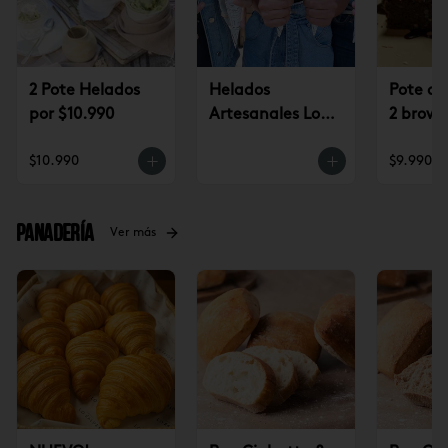
2 Pote Helados
Helados
Pote de
por $10.990
Artesanales Lo
2 brown
Saldes $6.990
$9.990
$10.990
$9.990
Panadería
Ver más