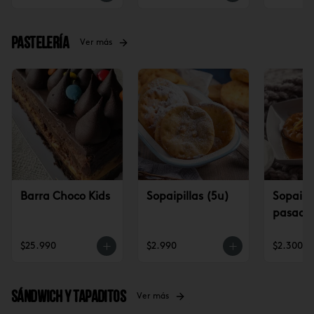
Pastelería
Ver más
Barra Choco Kids
Sopaipillas (5u)
Sopaipil
pasadas
$25.990
$2.990
$2.300
Sándwich y tapaditos
Ver más