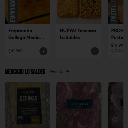
Empanada
NUEVA! Focaccia
PROMO 
Gallega Mediana
Lo Saldes
Pastel 
(jueves a
CONGE
$15.990
$10.990
$17.980
domingo)
(2u)
Mercado Lo Saldes
Ver más