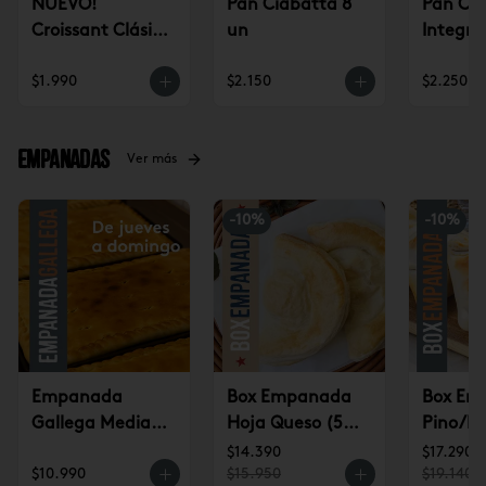
NUEVO!
Pan Ciabatta 8
Pan Ci
Croissant Clásico
un
Integra
(un)
$1.990
$2.150
$2.250
Empanadas
Ver más
-
10
%
-
10
%
Empanada
Box Empanada
Box Em
Gallega Mediana
Hoja Queso (5u)
Pino/Pi
(jueves a
$14.390
(6u) $1
$14.390
$17.290
$10.990
$15.950
$19.140
domingo)