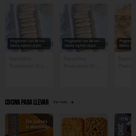
Programar con 48 hrs.
Programar con 48 hrs.
Programar
Hasta agotar stock.
Hasta agotar stock.
Hasta ago
Tapaditos
Tapaditos
Tapadit
Tradicional 16 un.
Tradicional 24 un
Premiu
Solicitar mín. con
Solicitar mín. con
Solicita
48 hrs $17.990
48 hrs $26.990
48 hora
Cocina para llevar
Ver más
-
11
%