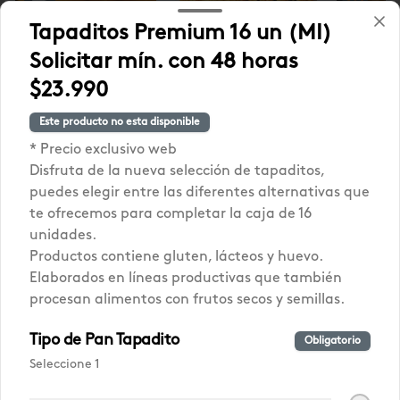
Tapaditos Premium 16 un (MI)
Solicitar mín. con 48 horas
$23.990
Empanada
NUEVA! Focaccia
PROMO 
Gallega Mediana
Lo Saldes
Pastel 
Este producto no esta disponible
(jueves a
CONGE
$15.990
* Precio exclusivo web
$10.990
$17.980
domingo)
(2u)
Disfruta de la nueva selección de tapaditos,
puedes elegir entre las diferentes alternativas que
te ofrecemos para completar la caja de 16
Mercado Lo Saldes
Ver más
unidades.
Productos contiene gluten, lácteos y huevo.
Elaborados en líneas productivas que también
procesan alimentos con frutos secos y semillas.
Tipo de Pan Tapadito
Obligatorio
Seleccione 1