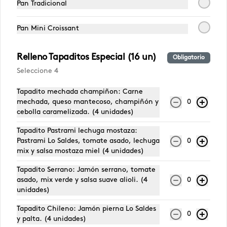
Pan Tradicional
Pechuga de Pollo
Pastrami Lo
Jamón p
Lo Saldes
Saldes
Saldes
Pan Mini Croissant
$6.190
$6.590
$4.790
Relleno Tapaditos Especial (16 un)
Obligatorio
Seleccione 4
Tapadito mechada champiñon: Carne
mechada, queso mantecoso, champiñón y
0
cebolla caramelizada. (4 unidades)
Tapadito Pastrami lechuga mostaza:
Pastrami Lo Saldes, tomate asado, lechuga
0
mix y salsa mostaza miel (4 unidades)
Tapadito Serrano: Jamón serrano, tomate
Conócenos
asado, mix verde y salsa suave alioli. (4
0
unidades)
Escríbenos
Tapadito Chileno: Jamón pierna Lo Saldes
0
Hablemos
y palta. (4 unidades)