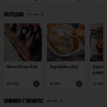
Pastelería
Ver más
Barra Choco Kids
Sopaipillas (5u)
Sopaipil
pasadas
$25.990
$2.990
$2.300
Sándwich y tapaditos
Ver más