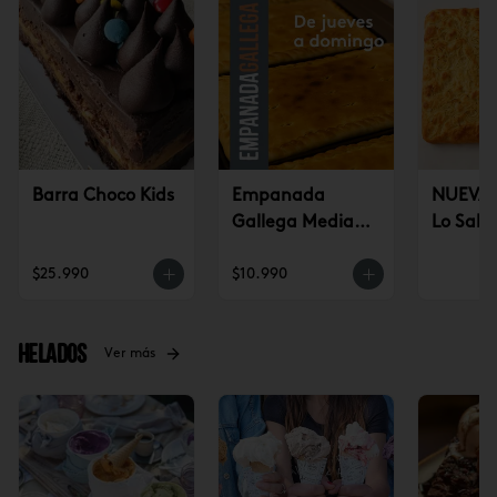
Barra Choco Kids
Empanada
NUEVA!
Gallega Mediana
Lo Sald
(jueves a
$25.990
$10.990
domingo)
Helados
Ver más