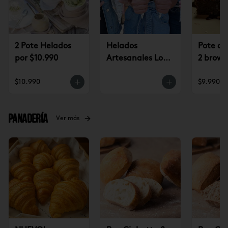
2 Pote Helados
Helados
Pote de
por $10.990
Artesanales Lo
2 brown
Saldes $6.990
$9.990
$10.990
$9.990
Panadería
Ver más