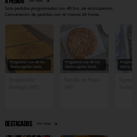
A Pedido
Ver más
Solo pedidos programados con 48 hrs. de anticipación.
Cancelación de pedidos con al menos 24 horas.
Programar con 48 hrs.
Programar con 48 hrs.
Programar
Hasta agotar stock.
Hasta agotar stock.
Hasta ago
Empanada
Tortilla de Papa
Tapadit
Gallega (AP)
(AP)
Tradicio
Solicita
48 hrs $
Destacados
Ver más