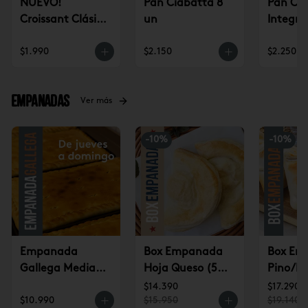
NUEVO!
Pan Ciabatta 8
Pan Ci
Croissant Clásico
un
Integra
(un)
$1.990
$2.150
$2.250
Empanadas
Ver más
-
10
%
-
10
%
Empanada
Box Empanada
Box Em
Gallega Mediana
Hoja Queso (5u)
Pino/Pi
(jueves a
$14.390
(6u) $1
$14.390
$17.290
$10.990
$15.950
$19.140
domingo)