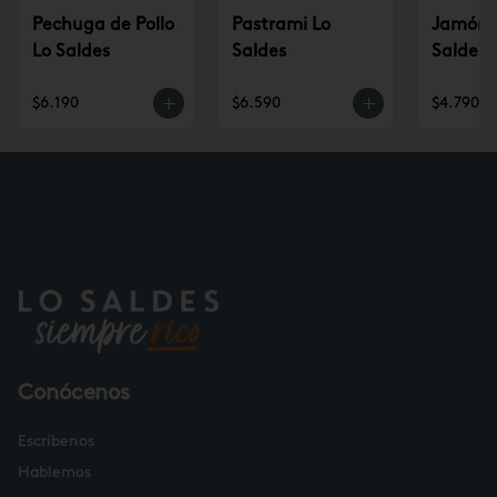
Pechuga de Pollo
Pastrami Lo
Jamón p
Lo Saldes
Saldes
Saldes
$6.190
$6.590
$4.790
Conócenos
Escríbenos
Hablemos