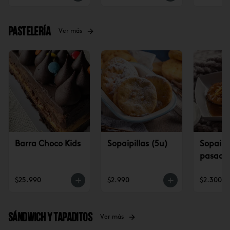
Pastelería
Ver más
Barra Choco Kids
Sopaipillas (5u)
Sopaipil
pasadas
$25.990
$2.990
$2.300
Sándwich y tapaditos
Ver más