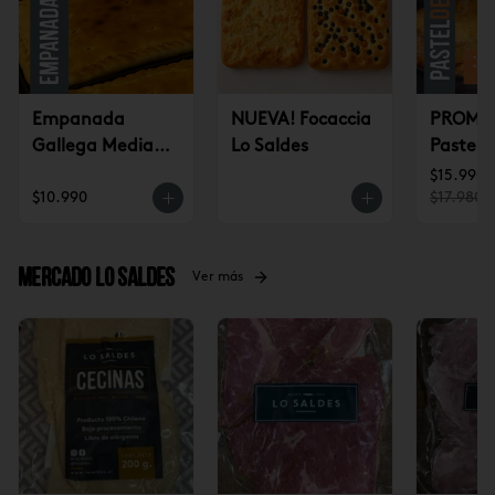
Empanada
NUEVA! Focaccia
PROMO 
Gallega Mediana
Lo Saldes
Pastel 
(jueves a
CONGE
$15.990
$10.990
$17.980
domingo)
(2u)
Mercado Lo Saldes
Ver más