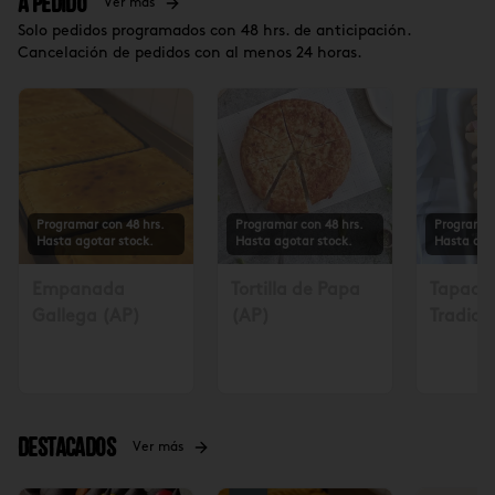
A Pedido
Ver más
Solo pedidos programados con 48 hrs. de anticipación.
Cancelación de pedidos con al menos 24 horas.
Programar con 48 hrs.
Programar con 48 hrs.
Programar
Hasta agotar stock.
Hasta agotar stock.
Hasta ago
Empanada
Tortilla de Papa
Tapadit
Gallega (AP)
(AP)
Tradicio
Solicita
48 hrs $
Destacados
Ver más