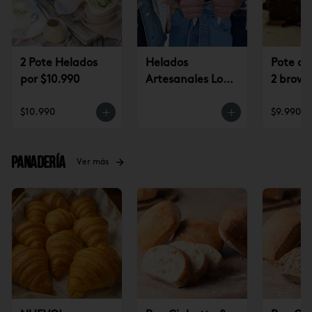
2 Pote Helados
Helados
Pote de
por $10.990
Artesanales Lo
2 brown
Saldes $6.990
$9.990
$10.990
$9.990
Panadería
Ver más