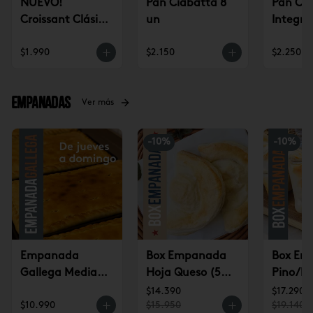
NUEVO!
Pan Ciabatta 8
Pan Ci
Croissant Clásico
un
Integra
(un)
$1.990
$2.150
$2.250
Empanadas
Ver más
-
10
%
-
10
%
Empanada
Box Empanada
Box Em
Gallega Mediana
Hoja Queso (5u)
Pino/Pi
(jueves a
$14.390
(6u) $1
$14.390
$17.290
$10.990
$15.950
$19.140
domingo)