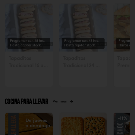
Programar con 48 hrs.
Programar con 48 hrs.
Programar
Hasta agotar stock.
Hasta agotar stock.
Hasta ago
Tapaditos
Tapaditos
Tapadit
Tradicional 16 un.
Tradicional 24 un
Premiu
Solicitar mín. con
Solicitar mín. con
Solicita
48 hrs $17.990
48 hrs $26.990
48 hora
Cocina para llevar
Ver más
-
11
%