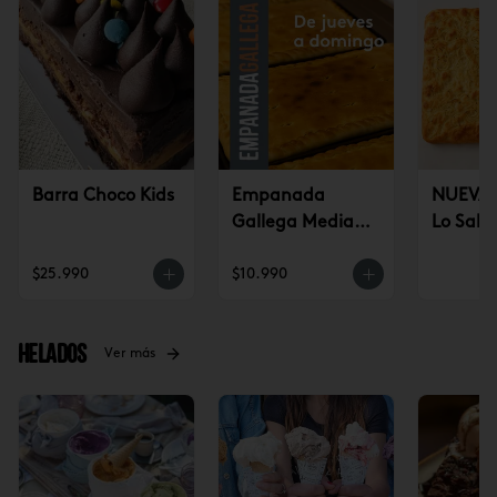
Barra Choco Kids
Empanada
NUEVA!
Gallega Mediana
Lo Sald
(jueves a
$25.990
$10.990
domingo)
Helados
Ver más